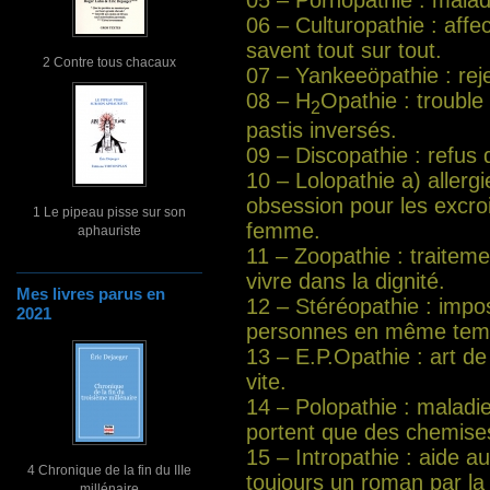
05 – Pornopathie : malad
06 – Culturopathie : affe
savent tout sur tout.
2 Contre tous chacaux
07 – Yankeeöpathie : rej
08 – H
Opathie : trouble
2
pastis inversés.
09 – Discopathie : refus
10 – Lolopathie a) allergi
obsession pour les excro
1 Le pipeau pisse sur son
femme.
aphauriste
11 – Zoopathie : traitem
vivre dans la dignité.
Mes livres parus en
12 – Stéréopathie : impos
2021
personnes en même tem
13 – E.P.Opathie : art de 
vite.
14 – Polopathie : maladie
portent que des chemise
15 – Intropathie : aide 
4 Chronique de la fin du IIIe
toujours un roman par la f
millénaire