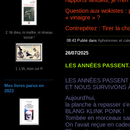
rapports sexuels, je n’en 
Question aux wokistes : 
« vinaigre » ?
Contrepétez : Tirer la ch
2. Ni dieu, ni maître, ni réseau
social !
08:43 Publié dans
Aphorismes et cal
26/07/2025
LES ANNÉES PASSENT..
1. L'IA, mon cul !!!
LES ANNÉES PASSENT
Mes livres parus en
ET NOUS SURVIVONS 
2023
Aujourd'hui,
la planche à repasser s'e
BLANG KLINK PONK !
Tombée en morceaux san
On l'avait reçue en cade