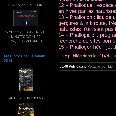
12 – Phalloque : espèce d
2 - GROVISSE DE FORME
en hiver par les naturiste
13 – Phallotion : liquide u
gerçures à la biroute, fr
naturistes n’utilisant pas
1- OUVREZ LE GAZ TRENTE
14 – Phallogiciel : progra
MINUTES AVANT DE
recherche de sites porno
CRAQUER L'ALLUMETTE
15 – Phallogorrhée : jet 
Liste publiée dans le n°14 de l
Mes livres parus avant
2014
08:48 Publié dans
Potacheries
|
Lien
UN PRIVÉ À BAS BILAN