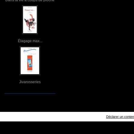
Élagage max...
Jivarosseries
Déclarer un contenu 