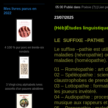
05:00 Publié dans
Poésie (?)
|
Lien p
Mes livres parus en
2022
23/07/2025
(Héb)Études linguistique
LE SUFFIXE –PATHIE
4 100 % pur porc en trente-six
Le suffixe –pathie est ut
rondels
maladies (névropathie) o
maladies (homéopathie). 
01 – Roméopathie : art d
02 – Spéléopathie : scie
claustrophobes de prendr
3 Vingt-cinq alphabets ivres
03 – Lottopathie : formati
assortis d'un pauvre abstème
les joueurs invétéré.
04 – Audiopathie : proces
musique aux rappeurs et 