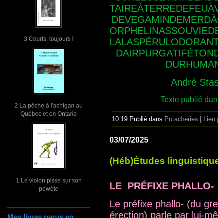
TAIREÀTERREDEFEUÀ
DEVEGAMINDEMERDÀC
ORPHELINASSOUVIED
3 Courts, toujours !
LALASPÉRULODORANT
DAIRPURGATIFÉTON
DURHUMA
André Stas
Texte publié dan
2 La pêche à l'achigan au
Québec et en Ontario
10:19 Publié dans
Potacheries
|
Lien
03/07/2025
(Héb)Études linguistique
1 Le violon pisse sur son
LE PRÉFIXE PHALLO-
powète
Le préfixe phallo- (du gre
érection) parle par lui-mê
Mes livres parus en