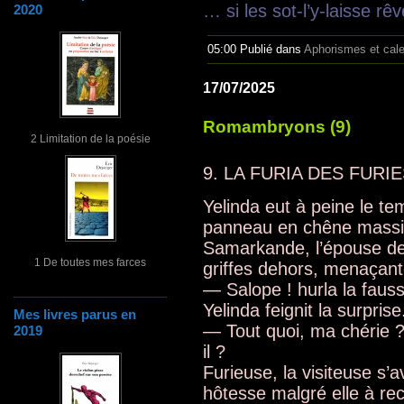
… si les sot-l’y-laisse rêve
2020
05:00 Publié dans
Aphorismes et cal
17/07/2025
Romambryons (9)
2 Limitation de la poésie
9. LA FURIA DES FURIE
Yelinda eut à peine le te
panneau en chêne massif
Samarkande, l’épouse de
1 De toutes mes farces
griffes dehors, menaçant
— Salope ! hurla la fauss
Yelinda feignit la surprise
Mes livres parus en
— Tout quoi, ma chérie ?
2019
il ?
Furieuse, la visiteuse s’
hôtesse malgré elle à rec