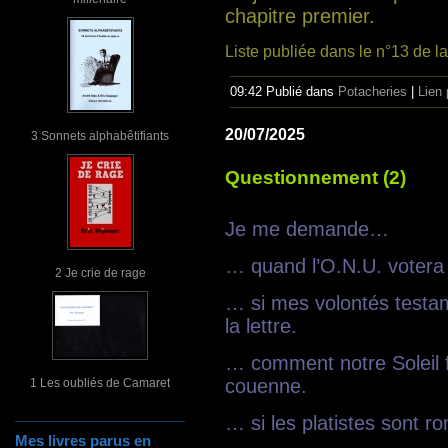
chapitre premier.
Liste publiée dans le n°13 de l
09:42 Publié dans
Potacheries
|
Lien
20/07/2025
3 Sonnets alphabêtifiants
Questionnement (2)
Je me demande…
… quand l’O.N.U. votera 
2 Je crie de rage
… si mes volontés testa
la lettre.
… comment notre Soleil f
couenne.
1 Les oubliés de Camaret
… si les platistes sont r
Mes livres parus en