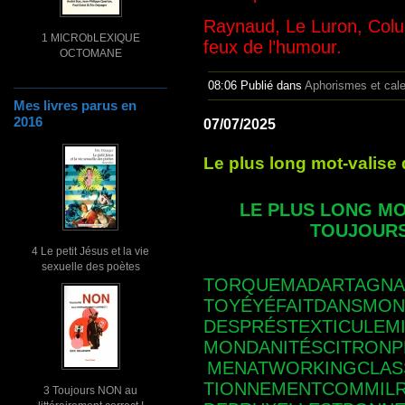
Raynaud, Le Luron, Colu
1 MICRObLEXIQUE
feux de l’humour.
OCTOMANE
08:06 Publié dans
Aphorismes et cal
Mes livres parus en
2016
07/07/2025
Le plus long mot-valise 
LE PLUS LONG MO
TOUJOUR
4 Le petit Jésus et la vie
sexuelle des poètes
TORQUEMADARTAGNAN
TOYÉYÉFAITDANSMO
DESPRÉSTEXTICULEM
MONDANITÉSCITRONP
MENATWORK
INGCLA
TIONNEMENTCOMMILR
3 Toujours NON au