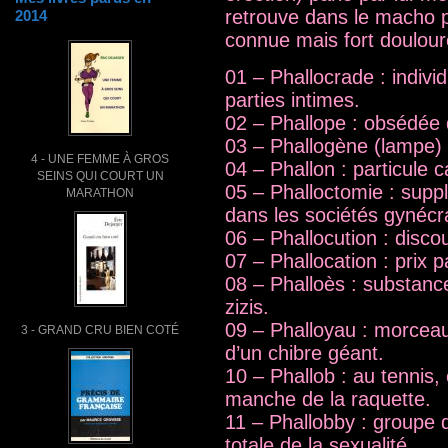
retrouve dans le macho p
2014
connue mais fort doulour
01 – Phallocrade : individ
parties intimes.
02 – Phallope : obsédée d
03 – Phallogène (lampe)
4 - UNE FEMME À GROS
04 – Phallon : particule 
SEINS QUI COURT UN
05 – Phalloctomie : suppli
MARATHON
dans les sociétés gynécr
06 – Phallocution : disc
07 – Phallocation : prix 
08 – Phalloès : substanc
zizis.
09 – Phalloyau : morcea
3 - GRAND CRU BIEN COTÉ
d’un chibre géant.
10 – Phallob : au tennis,
manche de la raquette.
11 – Phallobby : groupe d
totale de la sexualité.