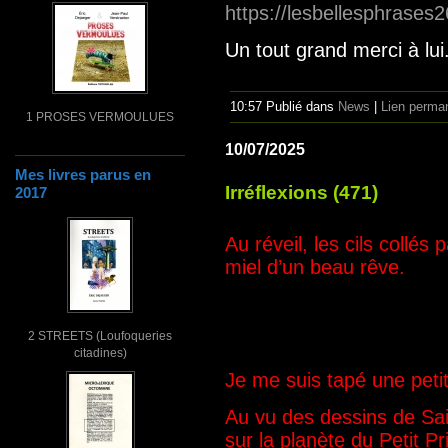
https://lesbellesphrase
Un tout grand merci à lui
10:57 Publié dans
News
|
Lien perma
1 PROSES VERMOULUES
10/07/2025
Mes livres parus en
Irréflexions (471)
2017
Au réveil, les cils collés
miel d’un beau rêve.
2 STREETS (Loufoqueries
citadines)
Je me suis tapé une petit
Au vu des dessins de Sain
sur la planète du Petit P