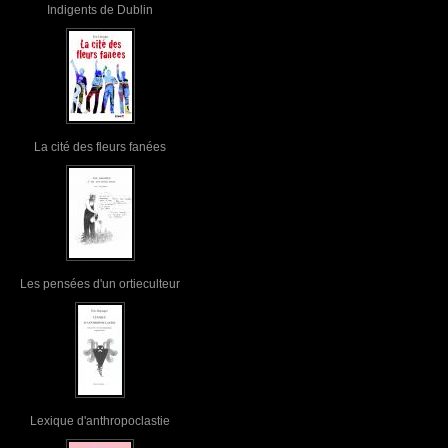
Indigents de Dublin
La cité des fleurs fanées
Les pensées d'un ortieculteur
Lexique d'anthropoclastie