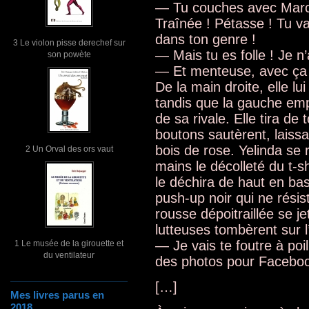
— Tu couches avec Marc-
Traînée ! Pétasse ! Tu va
dans ton genre !
3 Le violon pisse derechef sur
— Mais tu es folle ! Je n
son powète
— Et menteuse, avec ça 
De la main droite, elle lu
tandis que la gauche emp
de sa rivale. Elle tira de
boutons sautèrent, laiss
bois de rose. Yelinda se r
2 Un Orval des ors vaut
mains le décolleté du t-s
le déchira de haut en bas
push-up noir qui ne résis
rousse dépoitraillée se je
lutteuses tombèrent sur 
— Je vais te foutre à po
1 Le musée de la girouette et
du ventilateur
des photos pour Faceboo
[…]
Mes livres parus en
2018