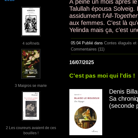
À peine un mois après le
Talullah épousa Solveig. 
assidument l’
All-Together
aux femmes. C’est là qu’e
Yelinda mais ça, c’est un
05:04 Publié dans
Contes élagués et 
4 soRnets
Commentaires (11)
16/07/2025
C'est pas moi qui l'dis !
3 Maigros se marie
Denis Bill
Sa chroniq
(seconde p
2 Les coureurs avaient de ces
bouilles !