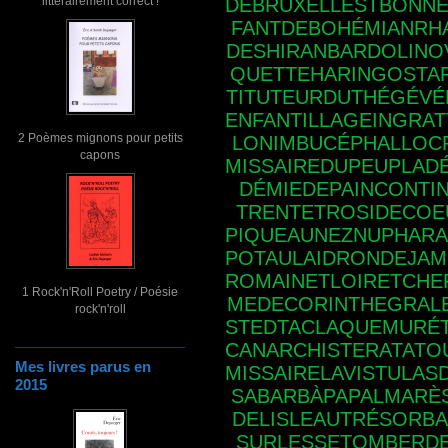
littérairement correct !
DEBRUXELLESTBONN
FANTDEBOHÉMIANRH
DESHIRANBARDOLINO
QUETTEHARINGOSTA
TITUTEURDUTHÉGÉVÉ
ENFANTILLAGEINGRA
2 Poèmes mignons pour petits
LONIMBUCÉPHALLOC
capons
MISSAIREDUPEUPLAD
DÉMIEDEPAINCONTI
TRENTETROSIDECOE
PIQUEAUNEZNUPHAR
POTAULAIDRONDEJAM
ROMAINETLOIRETCHE
1 Rock'n'Roll Poetry / Poésie
MEDECORINTHEGRAL
rock'n'roll
STEDTACLAQUEMURÉT
CANARCHISTERATATOU
Mes livres parus en
MISSAIRELAVISTULAS
2015
SABARBÀPAPALMARÈ
DELISLEAUTRÉSORBA
SURLESSETOMBERD