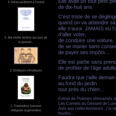
Elle avait un tout petit p
4. Aléas jactèrent à l'ouest
de dix-huit ans.
C'est triste de se dégli
quand on va atteindre sa 
elle n'aura JAMAIS eu l'
d'aller voter,
3. Ma vieille tantine qui pue de
de conduire une voiture,
la gueule...
de se marier sans conse
de payer ses impôts…
Elle est partie sans pren
de profiter de l'âge adult
2. Distiques zérotiques
Faudra que j'aille demain 
au fond du jardin
tout près du chien…
Extrait de
Poèmes réincarnés da
Les Carnets du Dessert de Lune
1. Trashaïkus (version
Avis aux collectionneurs : j’ai
intégrale augmentée)
fouillis…