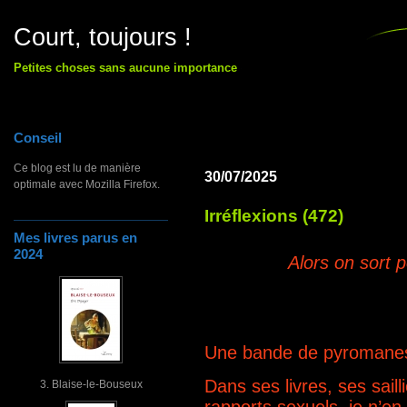
Court, toujours !
Petites choses sans aucune importance
Conseil
Ce blog est lu de manière
30/07/2025
optimale avec Mozilla Firefox.
Irréflexions (472)
Mes livres parus en
2024
Alors on sort 
Une bande de pyromanes 
Dans ses livres, ses sail
3. Blaise-le-Bouseux