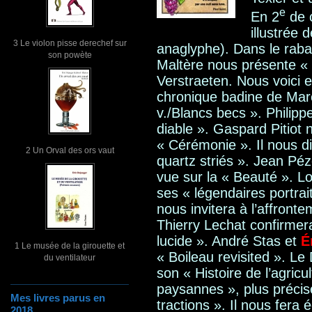
e
En 2
de 
illustrée
3 Le violon pisse derechef sur
anaglyphe). Dans le rabat
son powète
Maltère nous présente « Ch
Verstraeten. Nous voici enf
chronique badine de Mar
v./Blancs becs ». Philipp
diable ». Gaspard Pitiot 
« Cérémonie ». Il nous di
2 Un Orval des ors vaut
quartz striés ». Jean Pé
vue sur la « Beauté ». L
ses « légendaires portra
nous invitera à l’affront
Thierry Lechat confirmera
lucide ». André Stas et
É
1 Le musée de la girouette et
« Boileau revisited ». Le
du ventilateur
son « Histoire de l’agric
paysannes », plus précis
Mes livres parus en
tractions ». Il nous fera 
2018