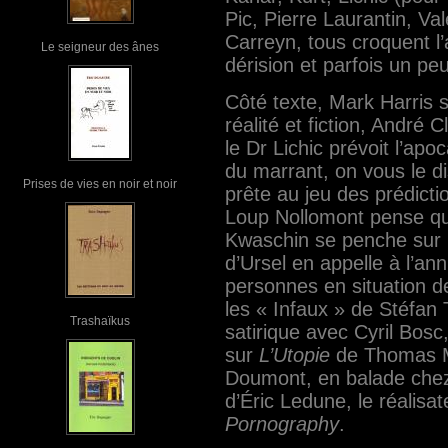
Pic, Pierre Laurantin, Va
Carreyn, tous croquent l’
Le seigneur des ânes
dérision et parfois un p
Côté texte, Mark Harris 
réalité et fiction, André 
le Dr Lichic prévoit l’ap
du marrant, on vous le d
Prises de vies en noir et noir
prête au jeu des prédictio
Loup Nollomont pense que 
Kwaschin se penche sur l
d’Ursel en appelle à l’ann
personnes en situation d
les « Infaux » de Stéfan T
Trashaïkus
satirique avec Cyril Bosc, 
sur
L’Utopie
de Thomas Mo
Doumont, en balade chez 
d’Éric Ledune, le réalisa
Pornography
.