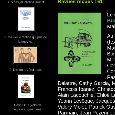
Revues reçues 161
4. Aléas jactèrent à l'ouest
Le
Br
Mal
Au
3. Ma vieille tantine qui pue de
(te
la gueule...
Mar
Bon
Mic
Co
2. Distiques zérotiques
Cor
Pas
Delattre, Cathy Garcia, 
François Ibanez, Christo
Alain Lacouchie, Chloé La
Yoann Levêque, Jacques 
1. Trashaïkus (version
Valery Molet, Patrick Ou
intégrale augmentée)
Parmain, Jean Pézennec,