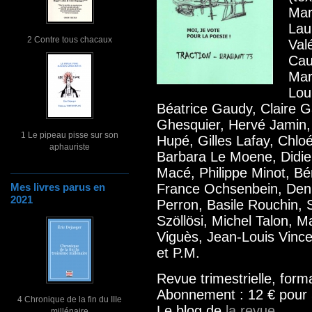
Mar
Lau
2 Contre tous chacaux
Val
Cau
Mar
Lou
Béatrice Gaudy, Claire 
Ghesquier, Hervé Jamin,
1 Le pipeau pisse sur son
Hupé, Gilles Lafay, Chlo
aphauriste
Barbara Le Moene, Didier 
Macé, Philippe Minot, Bé
Mes livres parus en
France Ochsenbein, Deni
2021
Perron, Basile Rouchin, S
Szöllösi, Michel Talon, Ma
Viguès, Jean-Louis Vin
et P.M.
Revue trimestrielle, for
Abonnement : 12 € pour
4 Chronique de la fin du IIIe
Le blog de
la revue
millénaire