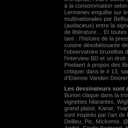
à la consommation selon l
Lermenev enquête sur le
multinationales par Belfiu
(audacieux) entre la sign
de littérature… Et toute
tant : l’histoire de la pres
cuisine désobéissante de
l’observatoire bruxellois
l’interview BD et un droi
Poelaert​ à propos des li
critiquer dans le # 13, sans
d’Etienne Vanden Dooren​
Les dessinateurs sont 
Burion​ claque dans la tr
vignettes hilarantes, Wig
grand plaisir, Kanar, Yvan
sont inspirés par l’art de
Dellieu​, Pic, Mickomix, 