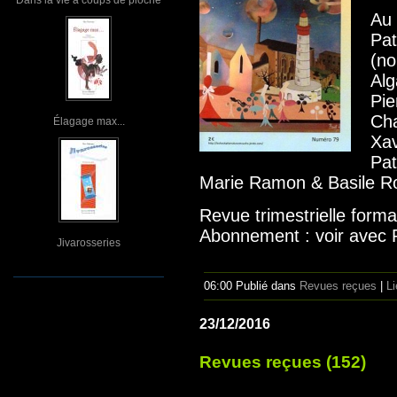
Au 
Pat
(no
Alg
Pie
Cha
Élagage max...
Xav
Pat
Marie Ramon & Basile R
Revue trimestrielle form
Abonnement : voir avec 
Jivarosseries
06:00 Publié dans
Revues reçues
|
L
23/12/2016
Revues reçues (152)