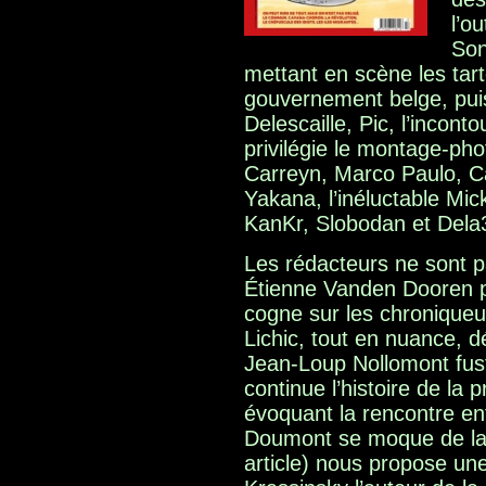
l’o
Son
mettant en scène les tart
gouvernement belge, puis
Delescaille, Pic, l’incont
privilégie le montage-pho
Carreyn, Marco Paulo, Ca
Yakana, l’inéluctable Mic
KanKr, Slobodan et Dela
Les rédacteurs ne sont p
Étienne Vanden Dooren p
cogne sur les chroniqueur
Lichic, tout en nuance, dét
Jean-Loup Nollomont fusti
continue l’histoire de la 
évoquant la rencontre e
Doumont se moque de la 
article) nous propose un