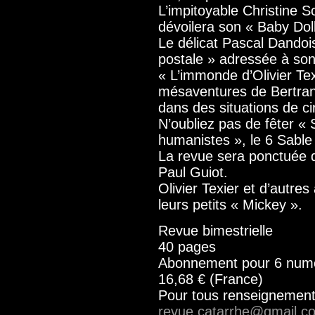
L’impitoyable Christine S
dévoilera son « Baby Doll
Le délicat Pascal Dandoi
postale » adressée à so
« L’immonde d’Olivier Tex
mésaventures de Bertrand
dans des situations de c
N’oubliez pas de fêter « 
humanistes », le 6 Sable
La revue sera ponctuée 
Paul Guiot.
Olivier Texier et d’autre
leurs petits « Mickey ».
Revue bimestrielle
40 pages
Abonnement pour 6 numér
16,68 € (France)
Pour tous renseignements
revue.catarrhe@gmail.c