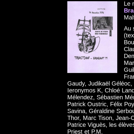
Le 
Bra
Mal
Au 
(tex
Bou
Cla
Dem
Mar
Gui
Fra
Gaudy, Judikaël Géléoc,
Ieronymos K, Chloé Landr
Mélendez, Sébastien Mén
Patrick Oustric, Félix Poy
Savina, Géraldine Serbou
Thor, Marc Tison, Jean-Cl
Patrice Viguès, les élève
Priest et P.M.