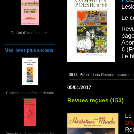
Lesi
Le c
Revu
De l'art d'accommoder...
pag
Abon
€ (F
Mes livres plus anciens
Le b
06:00 Publié dans
Revues reçues
|
L
05/01/2017
Contes de la poésie ordinaire
Revues reçues (153)
Le
D’
Rob
Dans la vie à coups de pioche