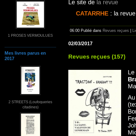
Le site de
la revue
CATARRHE
: la revue 
06:00 Publié dans
Revues reçues
|
L
1 PROSES VERMOULUES
02/03/2017
Mes livres parus en
Revues reçues (157)
2017
Le
Br
Ma
Au
2 STREETS (Loufoqueries
(te
citadines)
Bo
Fe
Jo
Mi