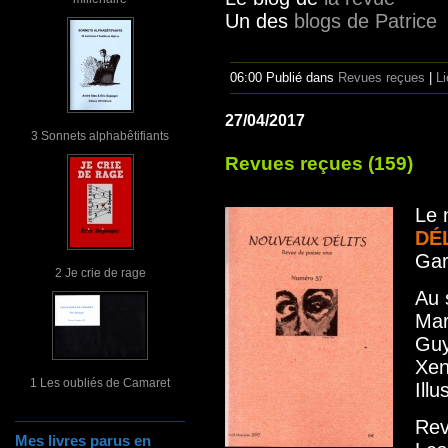
Un des
blogs de Patrice
06:00 Publié dans
Revues reçues
|
L
27/04/2017
3 Sonnets alphabêtifiants
Revues reçues (159)
Le 
DÉ
Gar
2 Je crie de rage
Au 
Mar
Guy
Xen
1 Les oubliés de Camaret
Illu
Rev
Mes livres parus en