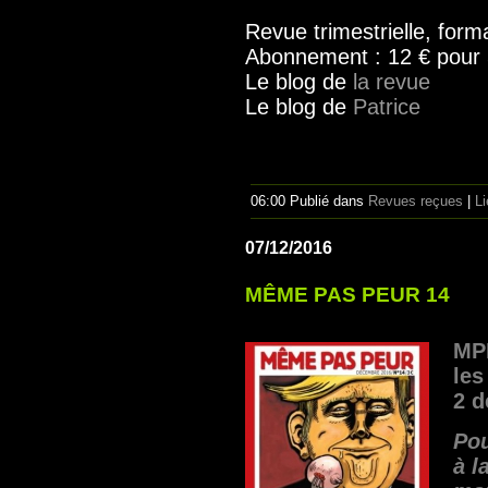
Revue trimestrielle, for
Abonnement : 12 € pour
Le blog de
la revue
Le blog de
Patrice
06:00 Publié dans
Revues reçues
|
L
07/12/2016
MÊME PAS PEUR 14
MPP
les
2 
Pou
à l