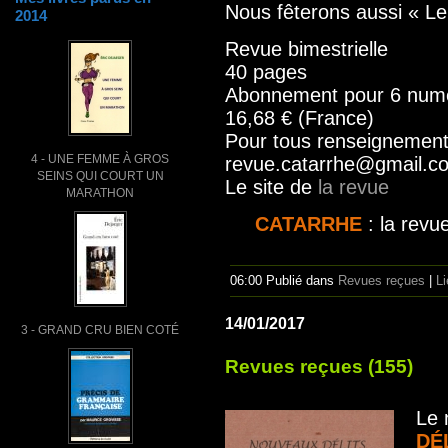
Nous fêterons aussi « Le
2014
Revue bimestrielle
40 pages
Abonnement pour 6 numér
16,68 € (France)
Pour tous renseignements
4 - UNE FEMME À GROS
revue.catarrhe@gmail.c
SEINS QUI COURT UN
Le site de
la revue
MARATHON
CATARRHE
: la revue
06:00 Publié dans
Revues reçues
|
L
14/01/2017
3 - GRAND CRU BIEN COTÉ
Revues reçues (155)
Le 
DÉ