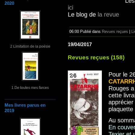
Les
2020
ici
Le blog de
la revue
06:00 Publié dans
Revues reçues
|
L
19/04/2017
2 Limitation de la poésie
Revues reçues (158)
Pour le 2
CATARR
Rouges a 
1 De toutes mes farces
cette livr
apprécier
Mes livres parus en
plaquett
2019
Au sommai
En couver
Texier et