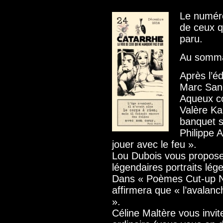
Le numér
de ceux q
paru.
Au somma
Après l’éd
Marc Sand
Aqueux c
Valère Ka
banquet s
Philippe 
jouer avec le feu ».
Lou Dubois vous propose
légendaires portraits lég
Dans « Poèmes Cut-up N°
affirmera que « l’avalanc
».
Céline Maltère vous invi