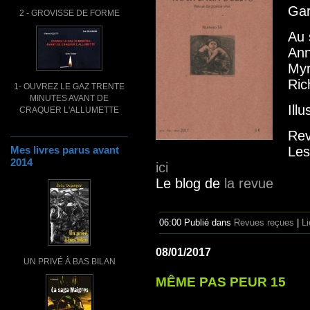
Gar
2 - GROVISSE DE FORME
Au 
Ann
Myr
Ric
1- OUVREZ LE GAZ TRENTE
MINUTES AVANT DE
Ill
CRAQUER L'ALLUMETTE
Rev
Les
Mes livres parus avant
2014
ici
Le blog de
la revue
06:00 Publié dans
Revues reçues
|
L
08/01/2017
UN PRIVÉ À BAS BILAN
MÊME PAS PEUR 15