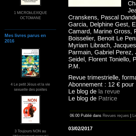
Ch
Je
1 MICRObLEXIQUE
Cranskens, Pascal Dando
OCTOMANE
Garcia, Delphine Gest, Es
Camard, Marine Gross, F
Mes livres parus en
Boisselier, Benoit Le Pe
2016
Myriam Librach, Jacques
Parmain, Gabriel Perez,
Seidel, Florent Toniello, 
P.M.
Revue trimestrielle, for
Abonnement : 12 € pour
4 Le petit Jésus et la vie
sexuelle des poètes
Le blog de
la revue
Le blog de
Patrice
06:00 Publié dans
Revues reçues
|
L
03/02/2017
3 Toujours NON au