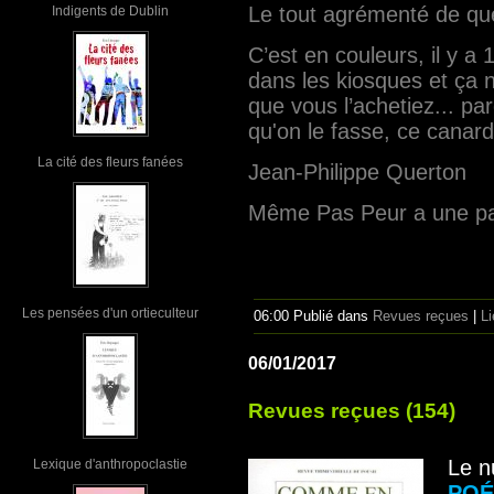
Le tout agrémenté de qu
Indigents de Dublin
C’est en couleurs, il y a
dans les kiosques et ça n
que vous l’achetiez... pa
qu'on le fasse, ce canard
La cité des fleurs fanées
Jean-Philippe Querton
Même Pas Peur a une p
Les pensées d'un ortieculteur
06:00 Publié dans
Revues reçues
|
L
06/01/2017
Revues reçues (154)
Le 
Lexique d'anthropoclastie
POÉ