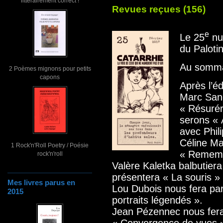
littérairement correct !
Revues reçues (156)
e
Le 25
nu
du Paloti
Au somma
2 Poèmes mignons pour petits
capons
Après l’éd
Marc Sand
« Résurér
serons « 
avec Phil
Céline Mal
1 Rock'n'Roll Poetry / Poésie
« Rememb
rock'n'roll
Valère Kaletka balbutier
présentera « La souris »
Mes livres parus en
Lou Dubois nous fera pa
2015
portraits légendés ».
Jean Pézennec nous fera 
« Convergence de vues 