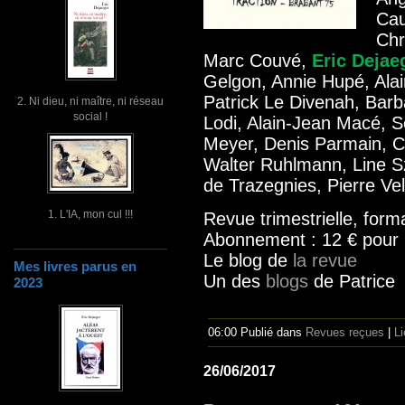
Cau
Chr
Marc Couvé,
Eric Dejae
Gelgon, Annie Hupé, Alai
Patrick Le Divenah, Barb
2. Ni dieu, ni maître, ni réseau
social !
Lodi, Alain-Jean Macé, 
Meyer, Denis Parmain, Ch
Walter Ruhlmann, Line Sz
de Trazegnies, Pierre Vel
1. L'IA, mon cul !!!
Revue trimestrielle, for
Abonnement : 12 € pour
Le blog de
la revue
Mes livres parus en
Un des
blogs
de Patrice
2023
06:00 Publié dans
Revues reçues
|
L
26/06/2017