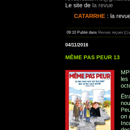
Le site de
la revue
CATARRHE
: la revue
09:10 Publié dans
Revues reçues
|
L
04/11/2016
MÊME PAS PEUR 13
MPP
les
oct
Étr
no
Peu
on 
Inc
des