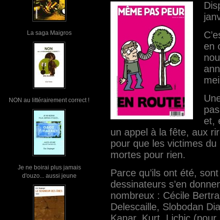
Dis
janv
C’e
La saga Maigros
en 
nou
ann
mei
Une
NON au littérairement correct !
pas
et,
un appel à la fête, aux ri
pour que les victimes du 
mortes pour rien.
Je ne boirai plus jamais
Parce qu’ils ont été, sont
d'ouzo... aussi jeune
dessinateurs s’en donnent
nombreux : Cécile Bertra
Delescaille, Slobodan Dia
Kanar, Kurt, Lichic (pou