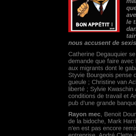
man
que
ave
le 
dan
tai
nous accusent de sexi
Catherine Degauquier​ se
demande que faire avec 
aux migrants dont le gaba
Styvie Bourgeois​ pense 
gueule ; Christine van Ac
liberté ; Sylvie Kwaschin​
conditions de travail et 
pub d’une grande banqu
Rayon mec
, Benoit Dou
de la bidoche, Mark Harri
n’en est pas encore remi
entreprise, André Clette​ 