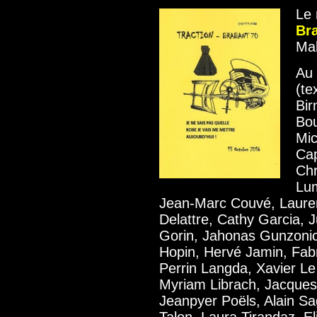
Le
Br
Mal
Au
(te
Bir
Bou
Mic
Cap
Chr
Lum
Jean-Marc Couvé, Laur
Delattre, Cathy Garcia, 
Gorin, Jahonas Gunzonic
Hopin, Hervé Jamin, Fabr
Perrin Langda, Xavier L
Myriam Librach, Jacques 
Jeanpyer Poëls, Alain Sa