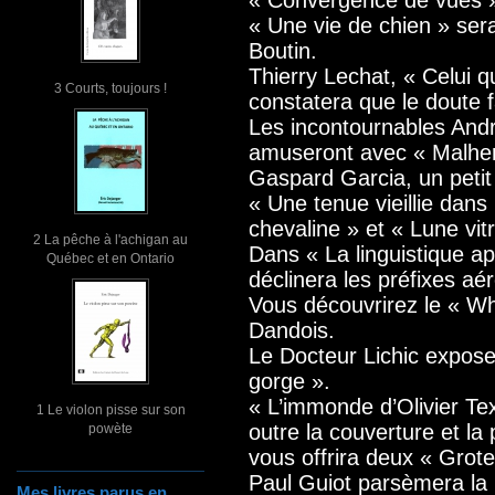
« Une vie de chien » ser
Boutin.
Thierry Lechat, « Celui qu
3 Courts, toujours !
constatera que le doute fa
Les incontournables And
amuseront avec « Malherb
Gaspard Garcia, un petit
« Une tenue vieillie dans 
chevaline » et « Lune vit
2 La pêche à l'achigan au
Dans « La linguistique a
Québec et en Ontario
déclinera les préfixes aér
Vous découvrirez le « Wh
Dandois.
Le Docteur Lichic expos
gorge ».
« L’immonde d’Olivier Tex
1 Le violon pisse sur son
outre la couverture et la p
powète
vous offrira deux « Grote
Paul Guiot parsèmera la
Mes livres parus en