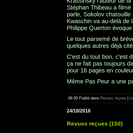
Krassinsky l’auteur de l
Stéphan Thibeau a filmé 
parle, Sokolov chatouill
Kwaschin va au-delà de l
Philippe Querton évoque 
Le tout parsemé de brèv
quelques autres déjà cité
C’est du tout bon, c’est d
ça ne fait pas toujours d
pour 16 pages en couleu
Même Pas Peur a une p
06:00 Publié dans
Revues reçues
|
L
24/10/2016
Revues reçues (150)