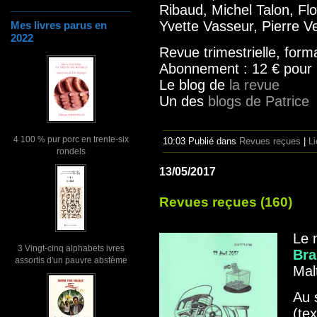
Ribaud, Michel Talon, Flo
Yvette Vasseur, Pierre Ve
Mes livres parus en
2022
Revue trimestrielle, for
Abonnement : 12 € pour
Le blog de
la revue
Un des
blogs de Patrice
4 100 % pur porc en trente-six
10:03 Publié dans
Revues reçues
|
L
rondels
13/05/2017
Revues reçues (160)
Le 
3 Vingt-cinq alphabets ivres
Bra
assortis d'un pauvre abstème
Mal
Au 
(tex