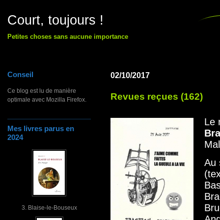
Court, toujours !
Petites choses sans aucune importance
Conseil
02/10/2017
Ce blog est lu de manière
Revues reçues (162)
optimale avec Mozilla Firefox.
Le 
Mes livres parus en
Br
2024
Mal
Au 
(tex
Bas
Bra
Bru
3. Blaise-le-Bouseux
Ang