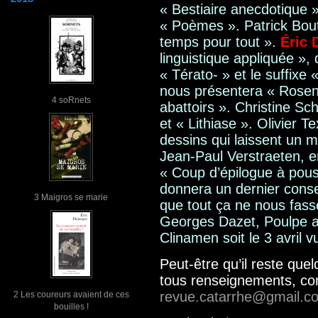
« Bestiaire anecdotique 
« Poèmes ». Patrick Bouti
temps pour tout ».
Éric 
linguistique appliquée »,
« Térato- » et le suffixe
nous présentera « Rosend
4 soRnets
abattoirs ». Christine S
et « Lithiase ». Olivier T
dessins qui laissent un 
Jean-Paul Verstraeten, e
« Coup d’épilogue à pous
donnera un dernier conse
3 Maigros se marie
que tout ça ne nous fasse
Georges Dazet, Poulpe au
Clinamen soit le 3 avril v
Peut-être qu’il reste qu
tous renseignements, con
revue.catarrhe@gmail.c
2 Les coureurs avaient de ces
bouilles !