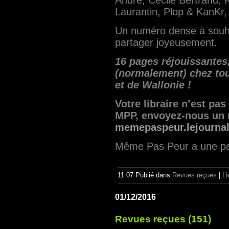
André​, Cecile Bertrand​,
Laurantin, Plop & KanKr,
Un numéro dense à souhai
partager joyeusement.
16 pages réjouissantes,
(normalement) chez tous
et de Wallonie !
Votre libraire n’est pa
MPP, envoyez-nous un 
memepaspeur.lejourna
Même Pas Peur a une p
11:07 Publié dans
Revues reçues
|
Li
01/12/2016
Revues reçues (151)