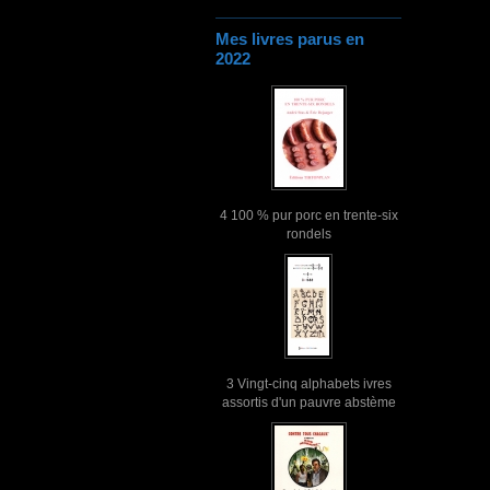
Mes livres parus en
2022
4 100 % pur porc en trente-six
rondels
3 Vingt-cinq alphabets ivres
assortis d'un pauvre abstème