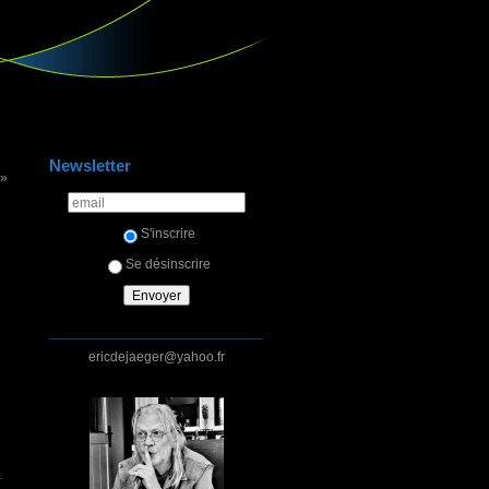
Newsletter
 »
S'inscrire
Se désinscrire
ericdejaeger@yahoo.fr