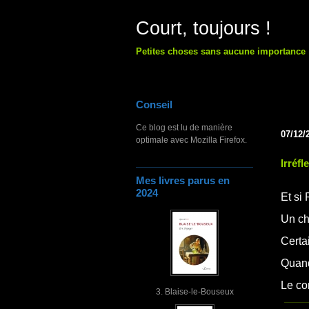
Court, toujours !
Petites choses sans aucune importance
Conseil
Ce blog est lu de manière
07/12/
optimale avec Mozilla Firefox.
Irréfl
Mes livres parus en
2024
Et si
Un ch
Certa
Quand
Le co
3. Blaise-le-Bouseux