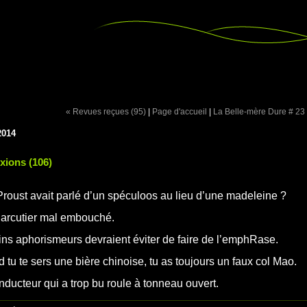
« Revues reçues (95)
|
Page d'accueil
|
La Belle-mère Dure # 23
2014
exions (106)
 Proust avait parlé d’un spéculoos au lieu d’une madeleine ?
arcutier mal embouché.
ins aphorismeurs devraient éviter de faire de l’emphRase.
 tu te sers une bière chinoise, tu as toujours un faux col Mao.
nducteur qui a trop bu roule à tonneau ouvert.