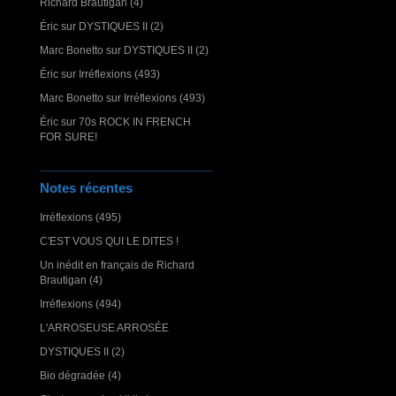
Richard Brautigan (4)
Éric
sur
DYSTIQUES II (2)
Marc Bonetto
sur
DYSTIQUES II (2)
Éric
sur
Irréflexions (493)
Marc Bonetto
sur
Irréflexions (493)
Éric
sur
70s ROCK IN FRENCH
FOR SURE!
Notes récentes
Irréflexions (495)
C'EST VOUS QUI LE DITES !
Un inédit en français de Richard
Brautigan (4)
Irréflexions (494)
L'ARROSEUSE ARROSÉE
DYSTIQUES II (2)
Bio dégradée (4)