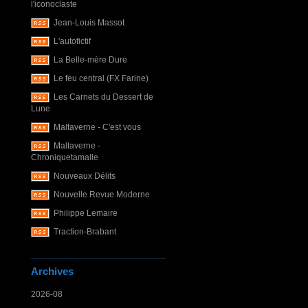
l'iconoclaste
Jean-Louis Massot
L'autofictif
La Belle-mère Dure
Le feu central (FX Farine)
Les Carnets du Dessert de
Lune
Maltaverne - C'est vous
Maltaverne -
Chroniquetamalle
Nouveaux Délits
Nouvelle Revue Moderne
Philippe Lemaire
Traction-Brabant
Archives
2026-08