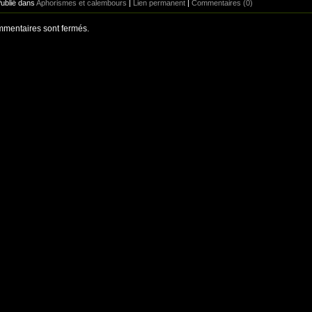
Publié dans
Aphorismes et calembours
|
Lien permanent
|
Commentaires (0)
mentaires sont fermés.