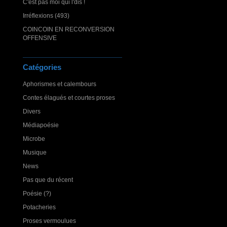
C'est pas moi qui l'dis !
Irréflexions (493)
COINCOIN EN RECONVERSION
OFFENSIVE
Catégories
Aphorismes et calembours
Contes élagués et courtes proses
Divers
Médiapoésie
Microbe
Musique
News
Pas que du récent
Poésie (?)
Potacheries
Proses vermoulues