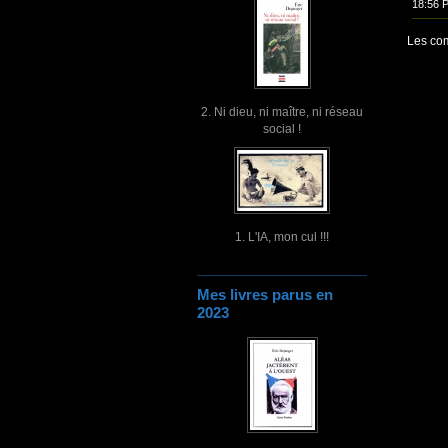
18:56 
Les com
2. Ni dieu, ni maître, ni réseau
social !
1. L'IA, mon cul !!!
Mes livres parus en
2023