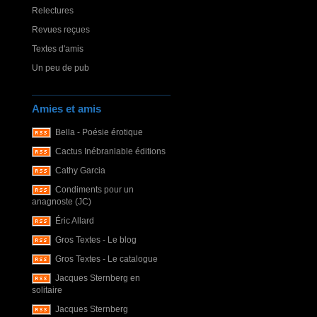
Relectures
Revues reçues
Textes d'amis
Un peu de pub
Amies et amis
Bella - Poésie érotique
Cactus Inébranlable éditions
Cathy Garcia
Condiments pour un
anagnoste (JC)
Éric Allard
Gros Textes - Le blog
Gros Textes - Le catalogue
Jacques Sternberg en
solitaire
Jacques Sternberg