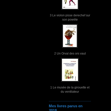
3 Le violon pisse derechef sur
son powète
2 Un Orval des ors vaut
1 Le musée de la girouette et
du ventilateur
Mes livres parus en
2018