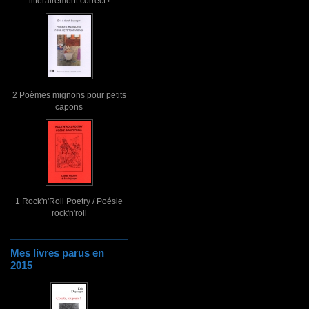
littérairement correct !
2 Poèmes mignons pour petits
capons
1 Rock'n'Roll Poetry / Poésie
rock'n'roll
Mes livres parus en
2015