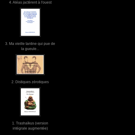
4. Aléas jactèrent à l'ouest
3. Ma vieille tantine qui pue de
la gueule...
2. Distiques zérotiques
1. Trashaïkus (version
intégrale augmentée)