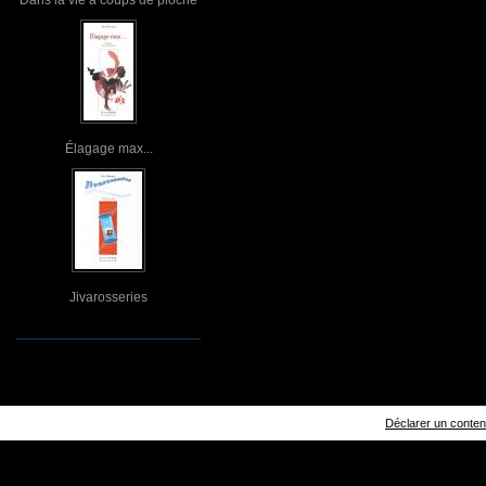
Élagage max...
Jivarosseries
Déclarer un contenu 