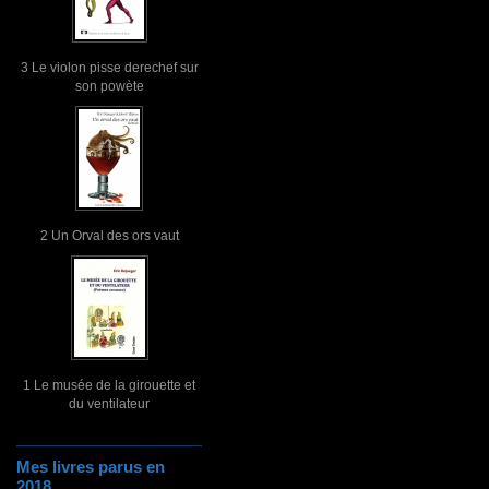
3 Le violon pisse derechef sur
son powète
2 Un Orval des ors vaut
1 Le musée de la girouette et
du ventilateur
Mes livres parus en
2018