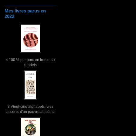
Mes livres parus en
2022
4 100 % pur porc en trente-six
rondels
3 Vingt-cinq alphabets ivres
assortis d'un pauvre abstème