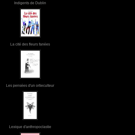
Indigents de Dublin
La cité des fleurs fanées
Les pensées d'un ortieculteur
Lexique d'anthropoclastie