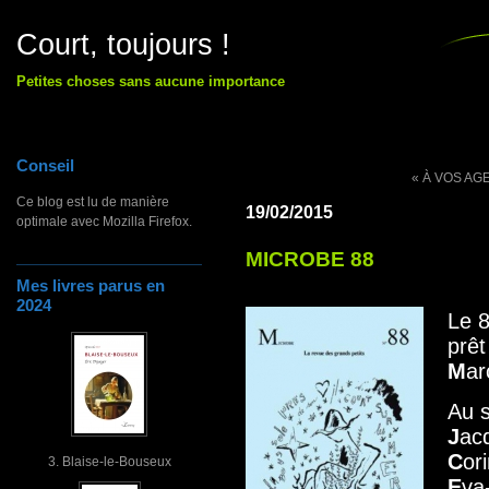
Court, toujours !
Petites choses sans aucune importance
Conseil
« À VOS AG
Ce blog est lu de manière
19/02/2015
optimale avec Mozilla Firefox.
MICROBE 88
Mes livres parus en
2024
Le 
prêt
M
a
Au 
J
ac
C
or
3. Blaise-le-Bouseux
E
va