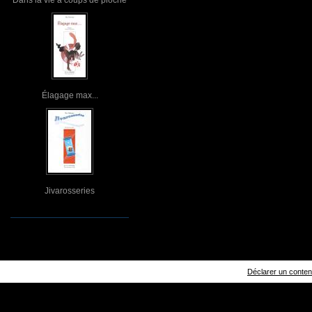
Élagage max...
Jivarosseries
Déclarer un contenu 