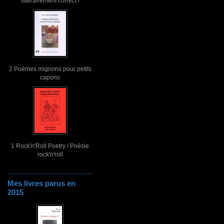
littérairement correct !
2 Poèmes mignons pour petits
capons
1 Rock'n'Roll Poetry / Poésie
rock'n'roll
Mes livres parus en
2015