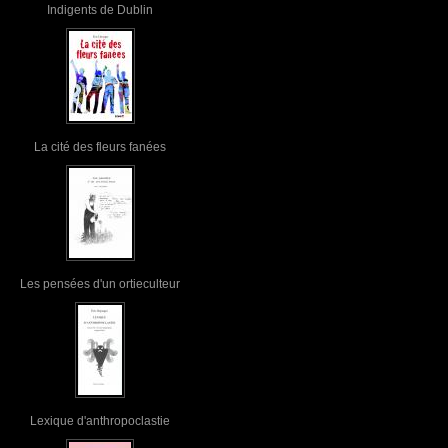
Indigents de Dublin
La cité des fleurs fanées
Les pensées d'un ortieculteur
Lexique d'anthropoclastie