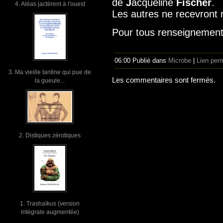
de
J
acqueline
Fischer
.
4. Aléas jactèrent à l'ouest
Les autres ne recevront r
Pour tous renseignement
06:00 Publié dans
Microbe
|
Lien per
3. Ma vieille tantine qui pue de
Les commentaires sont fermés.
la gueule...
2. Distiques zérotiques
1. Trashaïkus (version
intégrale augmentée)