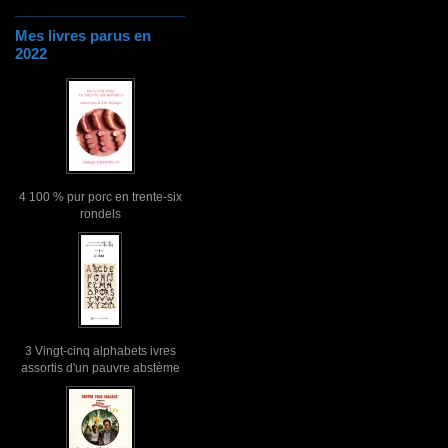
Mes livres parus en
2022
4 100 % pur porc en trente-six
rondels
3 Vingt-cinq alphabets ivres
assortis d'un pauvre abstème