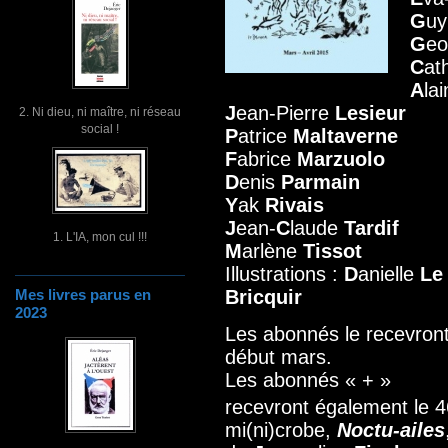
G
u
G
e
C
at
A
la
J
ean-Pierre
Lesieur
2. Ni dieu, ni maître, ni réseau
social !
P
atrice
Maltaverne
F
abrice
Marzuolo
D
enis
Parmain
Y
ak
Rivais
J
ean-
C
laude
Tardif
1. L'IA, mon cul !!!
M
arlène
Tissot
Illustrations :
D
anielle
Le
Bricquir
Mes livres parus en
2023
Les abonnés le recevron
début mars.
Les abonnés « + »
recevront également le 4
mi(ni)crobe,
Noctu-ailes