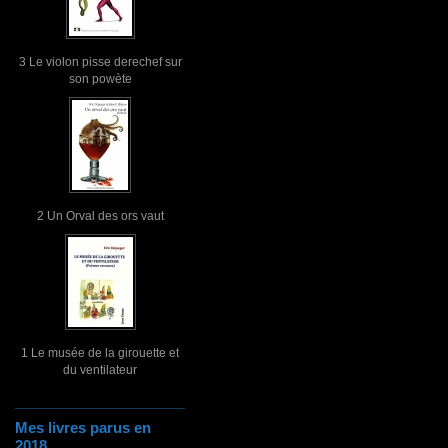
3 Le violon pisse derechef sur
son powète
2 Un Orval des ors vaut
1 Le musée de la girouette et
du ventilateur
Mes livres parus en
2018