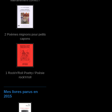
littérairement correct !
2 Poèmes mignons pour petits
capons
1 Rock'n'Roll Poetry / Poésie
rock'n'roll
Mes livres parus en
2015