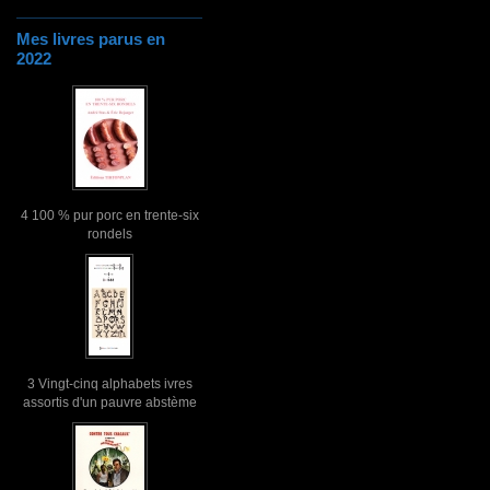
Mes livres parus en
2022
4 100 % pur porc en trente-six
rondels
3 Vingt-cinq alphabets ivres
assortis d'un pauvre abstème