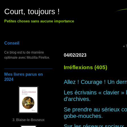
Court, toujours !
Petites choses sans aucune importance
Conseil
« 
Ce blog est lu de manière
04/02/2023
optimale avec Mozilla Firefox.
Irréflexions (405)
Mes livres parus en
2024
Allez ! Courage ! Un dern
Les écrivains « clavier »
d’archives.
Se prendre au sérieux c
gobe-mouches.
3. Blaise-le-Bouseux
Sur les réseaux sociaux, 