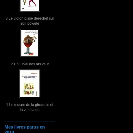
3 Le violon pisse derechef sur
son powète
2 Un Orval des ors vaut
1 Le musée de la girouette et
du ventilateur
Mes livres parus en
2018