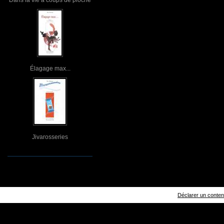
Élagage max...
Jivarosseries
Déclarer un contenu 