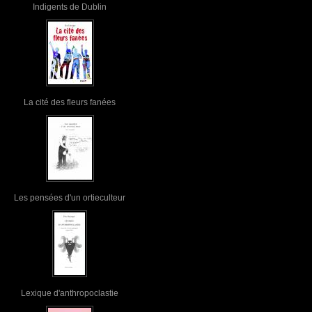
Indigents de Dublin
La cité des fleurs fanées
Les pensées d'un ortieculteur
Lexique d'anthropoclastie