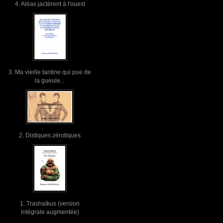
4. Aléas jactèrent à l'ouest
3. Ma vieille tantine qui pue de
la gueule...
2. Distiques zérotiques
1. Trashaïkus (version
intégrale augmentée)