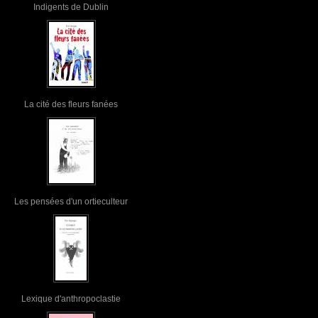
Indigents de Dublin
La cité des fleurs fanées
Les pensées d'un ortieculteur
Lexique d'anthropoclastie