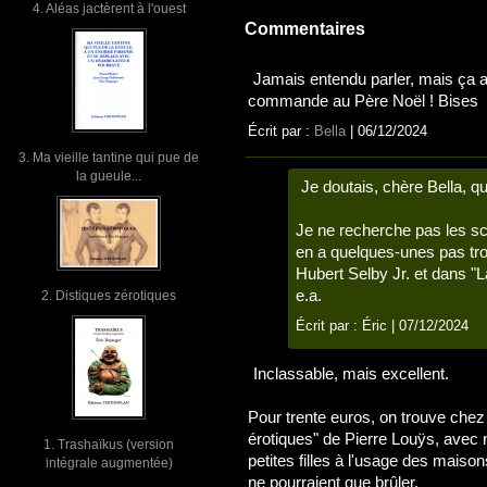
4. Aléas jactèrent à l'ouest
Commentaires
Jamais entendu parler, mais ça a 
commande au Père Noël ! Bises
Écrit par :
Bella
| 06/12/2024
3. Ma vieille tantine qui pue de
la gueule...
Je doutais, chère Bella, que 
Je ne recherche pas les scè
en a quelques-unes pas tr
Hubert Selby Jr. et dans "L
e.a.
2. Distiques zérotiques
Écrit par :
Éric
| 07/12/2024
Inclassable, mais excellent.
Pour trente euros, on trouve che
érotiques" de Pierre Louÿs, avec 
1. Trashaïkus (version
petites filles à l'usage des maison
intégrale augmentée)
ne pourraient que brûler.