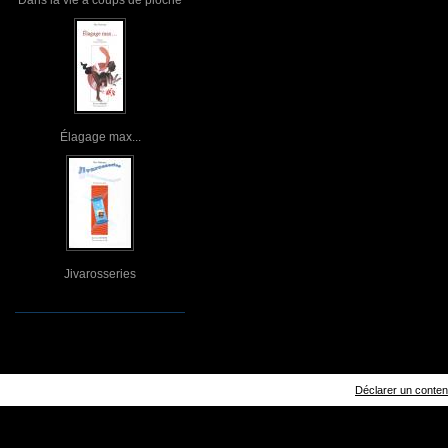
Élagage max...
Jivarosseries
Déclarer un contenu 