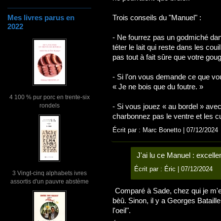
Mes livres parus en
Trois conseils du "Manuel" :
2022
- Ne fourrez pas un godmiché dans 
téter le lait qui reste dans les co
pas tout à fait sûre que votre goug
- Si l’on vous demande ce que vo
« Je ne bois que du foutre. »
4 100 % pur porc en trente-six
rondels
- Si vous jouez « au bordel » avec 
charbonnez pas le ventre et les cu
Écrit par : Marc Bonetto | 07/12/2024
J'ai lu ce Manuel : excellen
Écrit par :
Éric
| 07/12/2024
3 Vingt-cinq alphabets ivres
assortis d'un pauvre abstème
Comparé à Sade, chez qui je m'e
bèû. Sinon, il y a Georges Batai
l'oeil".