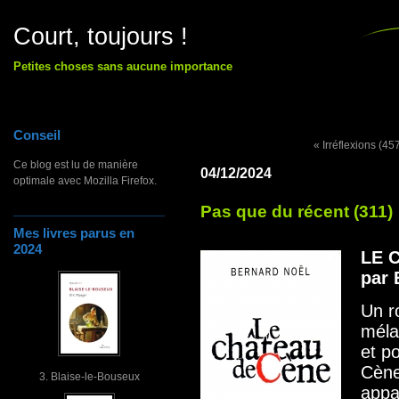
Court, toujours !
Petites choses sans aucune importance
Conseil
« Irréflexions (45
Ce blog est lu de manière
04/12/2024
optimale avec Mozilla Firefox.
Pas que du récent (311)
Mes livres parus en
2024
LE 
par 
Un r
méla
et p
Cène
3. Blaise-le-Bouseux
appa