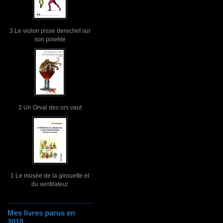
3 Le violon pisse derechef sur
son powète
2 Un Orval des ors vaut
1 Le musée de la girouette et
du ventilateur
Mes livres parus en
2018