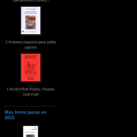
littérairement correct !
2 Poèmes mignons pour petits
capons
1 Rock'n'Roll Poetry / Poésie
rock'n'roll
Mes livres parus en
2015