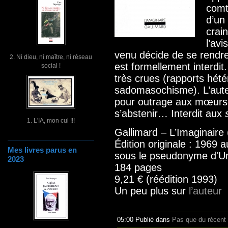
comt
d’un
crain
l’av
venu décide de se rendre 
2. Ni dieu, ni maître, ni réseau
est formellement interdit
social !
très crues (rapports hété
sadomasochisme). L’aut
pour outrage aux mœurs.
s’abstenir… Interdit aux
1. L'IA, mon cul !!!
Gallimard – L’Imaginaire
Édition originale : 1969
Mes livres parus en
sous le pseudonyme d'Ur
2023
184 pages
9,21 € (réédition 1993)
Un peu plus sur
l’auteur
05:00 Publié dans
Pas que du récent