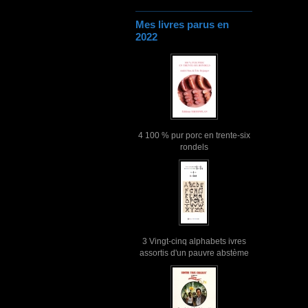
Mes livres parus en
2022
4 100 % pur porc en trente-six
rondels
3 Vingt-cinq alphabets ivres
assortis d'un pauvre abstème