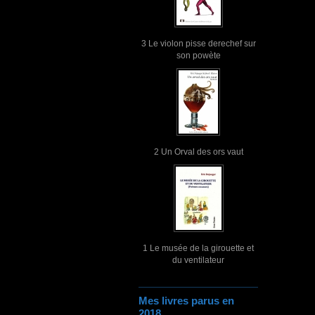
3 Le violon pisse derechef sur
son powète
2 Un Orval des ors vaut
1 Le musée de la girouette et
du ventilateur
Mes livres parus en
2018