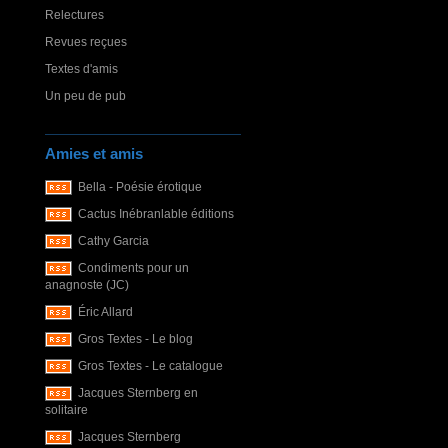
Relectures
Revues reçues
Textes d'amis
Un peu de pub
Amies et amis
Bella - Poésie érotique
Cactus Inébranlable éditions
Cathy Garcia
Condiments pour un
anagnoste (JC)
Éric Allard
Gros Textes - Le blog
Gros Textes - Le catalogue
Jacques Sternberg en
solitaire
Jacques Sternberg