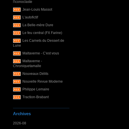
l'iconoclaste
Jean-Louis Massot
L'autofictif
La Belle-mère Dure
Le feu central (FX Farine)
Les Carnets du Dessert de
Lune
Maltaverne - C'est vous
Maltaverne -
Chroniquetamalle
Nouveaux Délits
Nouvelle Revue Moderne
Philippe Lemaire
Traction-Brabant
Archives
2026-08