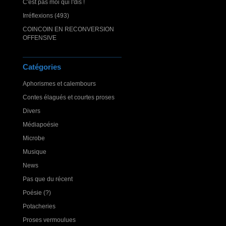
C'est pas moi qui l'dis !
Irréflexions (493)
COINCOIN EN RECONVERSION
OFFENSIVE
Catégories
Aphorismes et calembours
Contes élagués et courtes proses
Divers
Médiapoésie
Microbe
Musique
News
Pas que du récent
Poésie (?)
Potacheries
Proses vermoulues