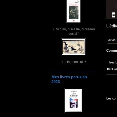
L’édi
2. Ni dieu, ni maître, ni réseau
social !
08:00 
Comme
1. L'IA, mon cul !!!
Très b
Écrit pa
Mes livres parus en
2023
Les com