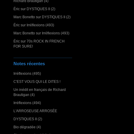
Richard Brautigan (4)
Éric
sur
DYSTIQUES II (2)
Marc Bonetto
sur
DYSTIQUES II (2)
Éric
sur
Irréflexions (493)
Marc Bonetto
sur
Irréflexions (493)
Éric
sur
70s ROCK IN FRENCH
FOR SURE!
Notes récentes
Irréflexions (495)
C'EST VOUS QUI LE DITES !
Un inédit en français de Richard
Brautigan (4)
Irréflexions (494)
L'ARROSEUSE ARROSÉE
DYSTIQUES II (2)
Bio dégradée (4)