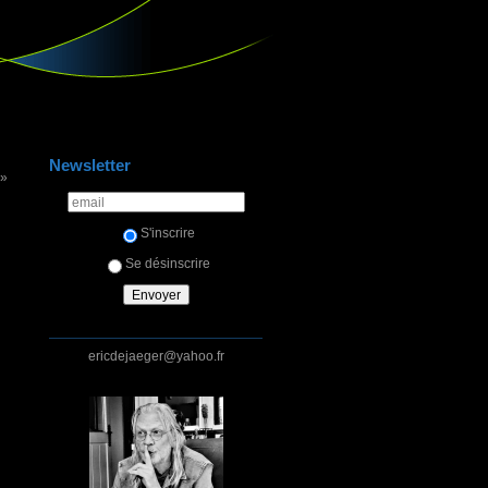
Newsletter
 »
S'inscrire
Se désinscrire
ericdejaeger@yahoo.fr