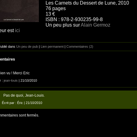
Les Carnets du Dessert de Lune, 2010
76 pages
13 €
ISBN : 978-2-930235-99-8
Un peu plus sur
Alain Germoz
teur est
ici
Publié dans
Un peu de pub
|
Lien permanent
|
Commentaires (2)
ntaires
ien vu ! Merci Eric
r :
jean-louis
| 21/10/2010
Pas de quoi, Jean-Louis.
Écrit par :
Éric
| 21/10/2010
mentaires sont fermés.