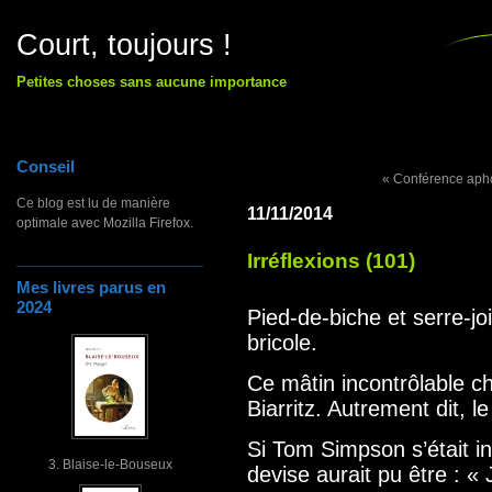
Court, toujours !
Petites choses sans aucune importance
Conseil
« Conférence aph
Ce blog est lu de manière
11/11/2014
optimale avec Mozilla Firefox.
Irréflexions (101)
Mes livres parus en
2024
Pied-de-biche et serre-joi
bricole.
Ce mâtin incontrôlable c
Biarritz. Autrement dit, l
Si Tom Simpson s’était 
3. Blaise-le-Bouseux
devise aurait pu être : « 