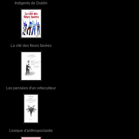
Indigents de Dublin
La cité des fleurs fanées
Les pensées d'un ortieculteur
Lexique d'anthropoclastie