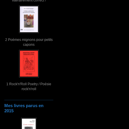
littérairement correct !
2 Poèmes mignons pour petits
capons
1 Rock'n'Roll Poetry / Poésie
rock'n'roll
Mes livres parus en
2015