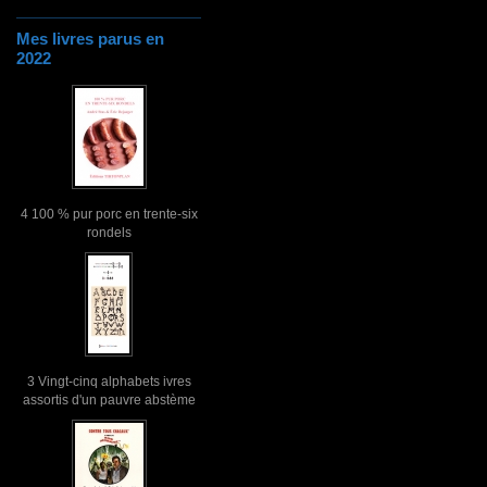
Mes livres parus en
2022
4 100 % pur porc en trente-six
rondels
3 Vingt-cinq alphabets ivres
assortis d'un pauvre abstème