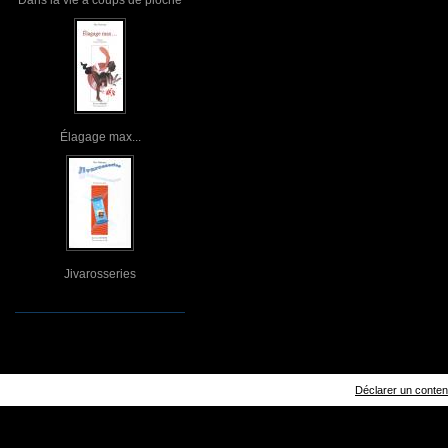
Élagage max...
Jivarosseries
Déclarer un contenu 