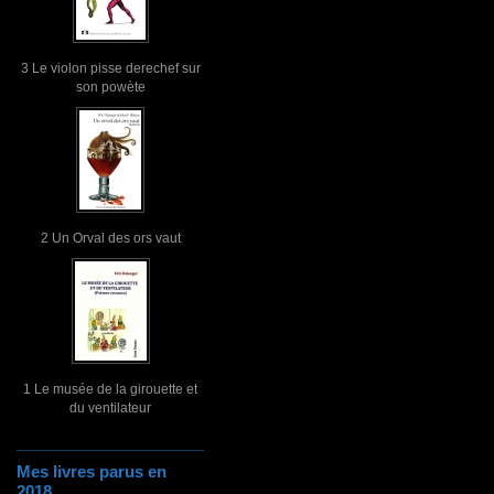
3 Le violon pisse derechef sur
son powète
2 Un Orval des ors vaut
1 Le musée de la girouette et
du ventilateur
Mes livres parus en
2018