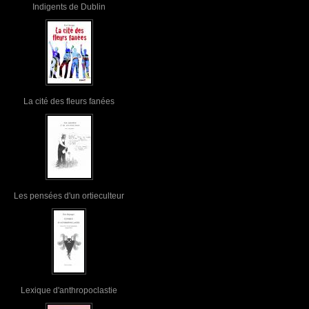
Indigents de Dublin
La cité des fleurs fanées
Les pensées d'un ortieculteur
Lexique d'anthropoclastie