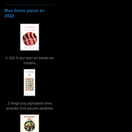
Mes livres parus en
2022
4 100 % pur porc en trente-six
rondels
3 Vingt-cinq alphabets ivres
assortis d'un pauvre abstème