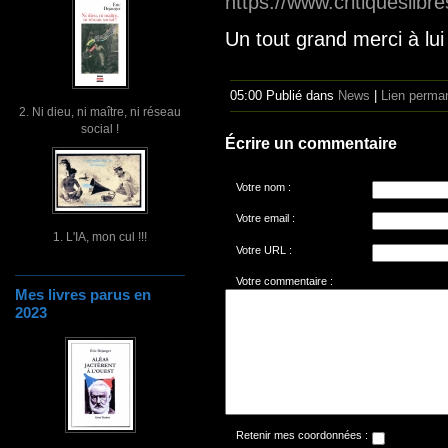
https://www.critiqueslibr
Un tout grand merci à lui 
05:00 Publié dans
News
|
Lien perma
2. Ni dieu, ni maître, ni réseau
social !
Écrire un commentaire
Votre nom :
Votre email :
1. L'IA, mon cul !!!
Votre URL :
Votre commentaire :
Mes livres parus en
2023
Retenir mes coordonnées :