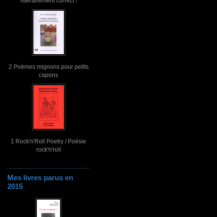
littérairement correct !
2 Poèmes mignons pour petits
capons
1 Rock'n'Roll Poetry / Poésie
rock'n'roll
Mes livres parus en
2015