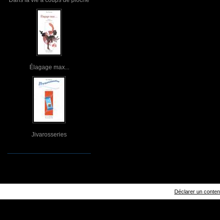
Élagage max...
Jivarosseries
Déclarer un contenu 