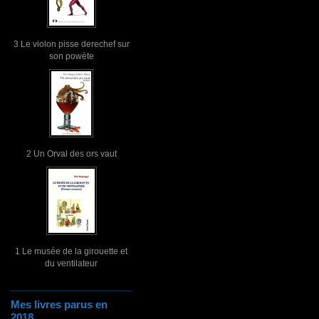
3 Le violon pisse derechef sur
son powète
2 Un Orval des ors vaut
1 Le musée de la girouette et
du ventilateur
Mes livres parus en
2018