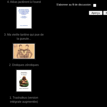
4. Aléas jactèrent à l'ouest
S'abonner au fil de discussion :
3. Ma vieille tantine qui pue de
la gueule...
2. Distiques zérotiques
1. Trashaïkus (version
intégrale augmentée)