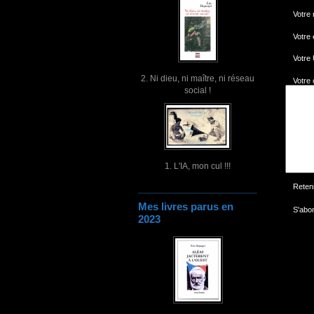
Votre
Votre 
Votre
2. Ni dieu, ni maître, ni réseau
Votre
social !
1. L'IA, mon cul !!!
Reten
Mes livres parus en
S'abon
2023