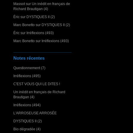
Massot
sur
Un inédit en français de
Richard Brautigan (4)
Éric
sur
DYSTIQUES II (2)
Marc Bonetto
sur
DYSTIQUES II (2)
Éric
sur
Irréflexions (493)
Marc Bonetto
sur
Irréflexions (493)
Notes récentes
Questionnement (7)
Irréflexions (495)
C'EST VOUS QUI LE DITES !
Un inédit en français de Richard
Brautigan (4)
Irréflexions (494)
L'ARROSEUSE ARROSÉE
DYSTIQUES II (2)
Bio dégradée (4)