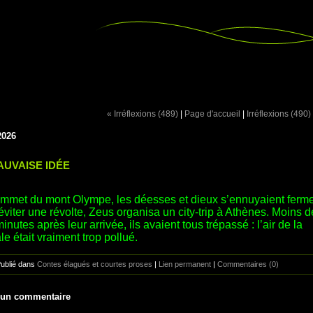
« Irréflexions (489)
|
Page d'accueil
|
Irréflexions (490)
2026
AUVAISE IDÉE
mmet du mont Olympe, les déesses et dieux s’ennuyaient ferme
éviter une révolte, Zeus organisa un city-trip à Athènes. Moins d
inutes après leur arrivée, ils avaient tous trépassé : l’air de la
le était vraiment trop pollué.
Publié dans
Contes élagués et courtes proses
|
Lien permanent
|
Commentaires (0)
 un commentaire