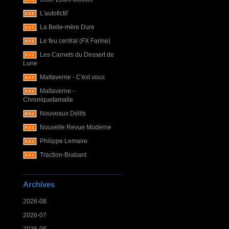
L'autofictif
La Belle-mère Dure
Le feu central (FX Farine)
Les Carnets du Dessert de
Lune
Maltaverne - C'est vous
Maltaverne -
Chroniquetamalle
Nouveaux Délits
Nouvelle Revue Moderne
Philippe Lemaire
Traction-Brabant
Archives
2026-08
2026-07
2026-06