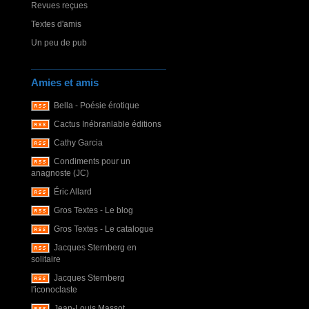
Revues reçues
Textes d'amis
Un peu de pub
Amies et amis
Bella - Poésie érotique
Cactus Inébranlable éditions
Cathy Garcia
Condiments pour un
anagnoste (JC)
Éric Allard
Gros Textes - Le blog
Gros Textes - Le catalogue
Jacques Sternberg en
solitaire
Jacques Sternberg
l'iconoclaste
Jean-Louis Massot