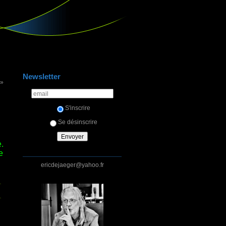
Newsletter
 »
S'inscrire
Se désinscrire
.
e
ericdejaeger@yahoo.fr