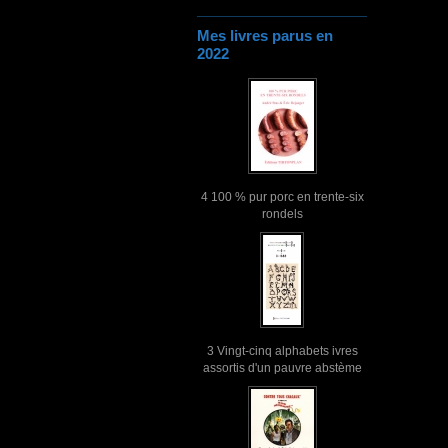
Mes livres parus en
2022
4 100 % pur porc en trente-six
rondels
3 Vingt-cinq alphabets ivres
assortis d'un pauvre abstème