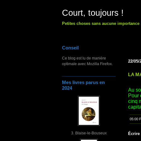
Court, toujours !
Petites choses sans aucune importance
Conseil
Ce blog est lu de manière
22/05/
optimale avec Mozilla Firefox.
LA M
Mes livres parus en
2024
Au so
Pour 
cinq m
capita
05:00 
3. Blaise-le-Bouseux
Écrire