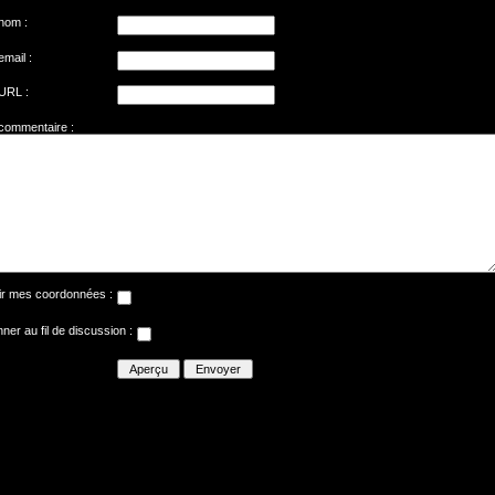
 nom :
email :
 URL :
 commentaire :
ir mes coordonnées :
ner au fil de discussion :