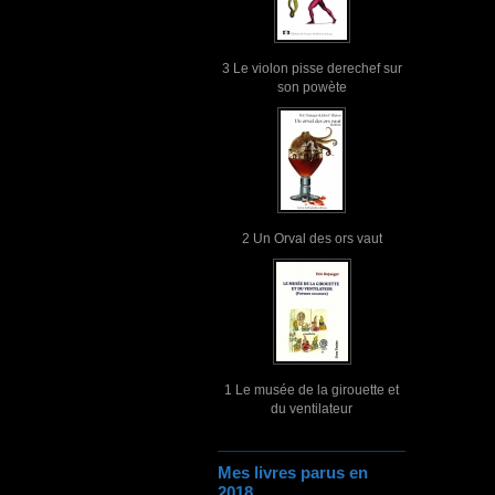
3 Le violon pisse derechef sur
son powète
2 Un Orval des ors vaut
1 Le musée de la girouette et
du ventilateur
Mes livres parus en
2018