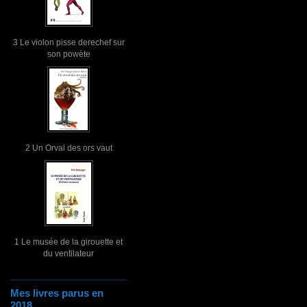
3 Le violon pisse derechef sur
son powète
2 Un Orval des ors vaut
1 Le musée de la girouette et
du ventilateur
Mes livres parus en
2018