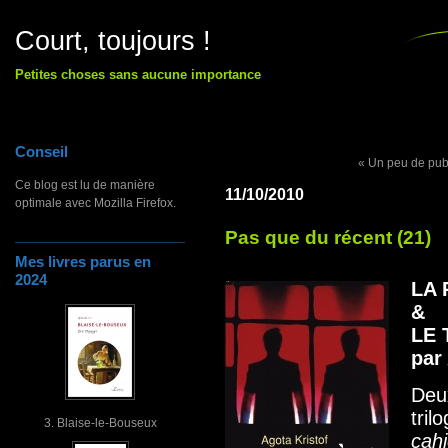
Court, toujours !
Petites choses sans aucune importance
Conseil
« Un peu de pub
Ce blog est lu de manière
11/10/2010
optimale avec Mozilla Firefox.
Pas que du récent (21)
Mes livres parus en
2024
LA
&
LE
par
Deux
tri
3. Blaise-le-Bouseux
cahi