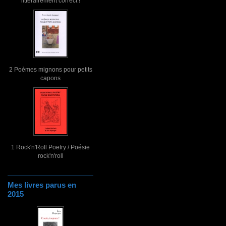
littérairement correct !
2 Poèmes mignons pour petits
capons
1 Rock'n'Roll Poetry / Poésie
rock'n'roll
Mes livres parus en
2015