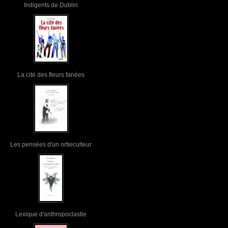
Indigents de Dublin
La cité des fleurs fanées
Les pensées d'un ortieculteur
Lexique d'anthropoclastie