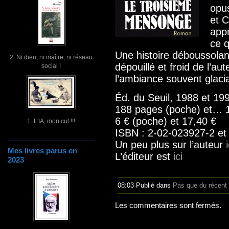
opus
et C
app
ce q
Une histoire déboussolante
2. Ni dieu, ni maître, ni réseau
dépouillé et froid de l’au
social !
l’ambiance souvent glacia
Éd. du Seuil, 1988 et 19
188 pages (poche) et… 
6 € (poche) et 17,40 €
1. L'IA, mon cul !!!
ISBN : 2-02-023927-2 et
Un peu plus sur l’auteur
i
Mes livres parus en
L’éditeur est
ici
2023
08:03 Publié dans
Pas que du récent
Les commentaires sont fermés.