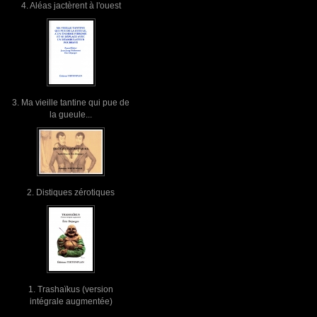
4. Aléas jactèrent à l'ouest
3. Ma vieille tantine qui pue de
la gueule...
2. Distiques zérotiques
1. Trashaïkus (version
intégrale augmentée)