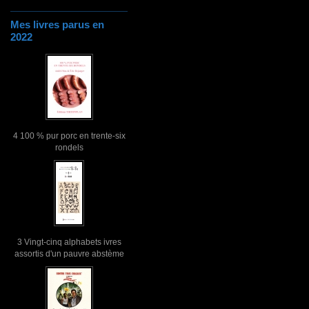
Mes livres parus en
2022
4 100 % pur porc en trente-six
rondels
3 Vingt-cinq alphabets ivres
assortis d'un pauvre abstème