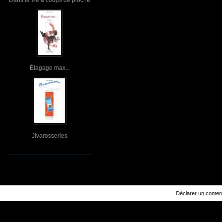
Élagage max...
Jivarosseries
Déclarer un contenu 