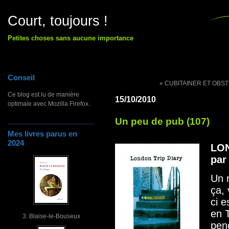
Court, toujours !
Petites choses sans aucune importance
Conseil
« CUBITAINER ET OBS
Ce blog est lu de manière
15/10/2010
optimale avec Mozilla Firefox.
Un peu de pub (107)
Mes livres parus en
2024
LO
par
Un r
ça, 
ci e
en 
3. Blaise-le-Bouseux
pend