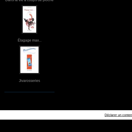
Élagage max...
Jivarosseries
Déclarer un contenu 