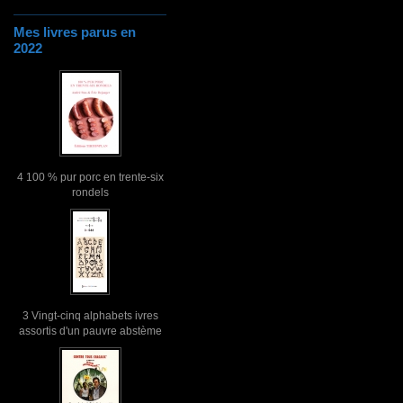
Mes livres parus en
2022
4 100 % pur porc en trente-six
rondels
3 Vingt-cinq alphabets ivres
assortis d'un pauvre abstème