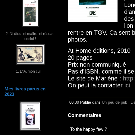
Lon
d’a
des
l’o
rentre en TGV. Ça sent bi
2. Ni dieu, ni maître, ni réseau
photos.
social !
At Home éditions, 2010
20 pages
Prix non communiqué
Pas d’ISBN, comme il se 
1. L'IA, mon cul !!!
Le site de Marlène :
http
On peut la contacter
ici
Mes livres parus en
2023
08:00 Publié dans
Un peu de pub
|
Li
Commentaires
To the happy few ?