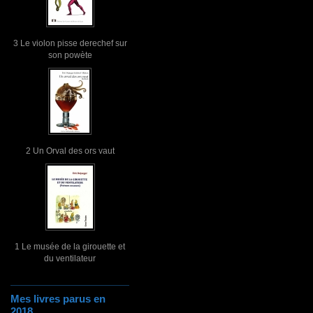
3 Le violon pisse derechef sur
son powète
2 Un Orval des ors vaut
1 Le musée de la girouette et
du ventilateur
Mes livres parus en
2018