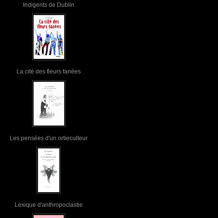
Indigents de Dublin
La cité des fleurs fanées
Les pensées d'un ortieculteur
Lexique d'anthropoclastie