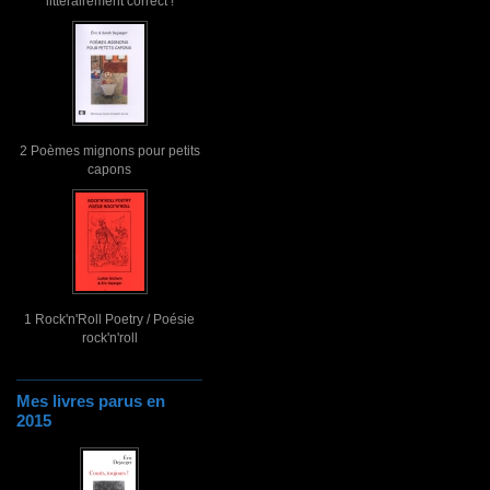
littérairement correct !
2 Poèmes mignons pour petits
capons
1 Rock'n'Roll Poetry / Poésie
rock'n'roll
Mes livres parus en
2015