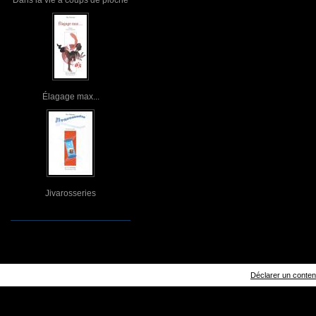
Élagage max...
Jivarosseries
Déclarer un contenu 