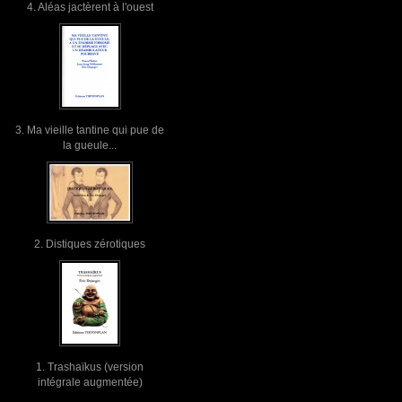
4. Aléas jactèrent à l'ouest
3. Ma vieille tantine qui pue de
la gueule...
2. Distiques zérotiques
1. Trashaïkus (version
intégrale augmentée)