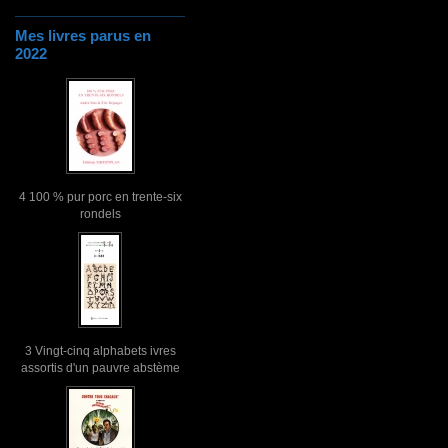
Mes livres parus en
2022
4 100 % pur porc en trente-six
rondels
3 Vingt-cinq alphabets ivres
assortis d'un pauvre abstème