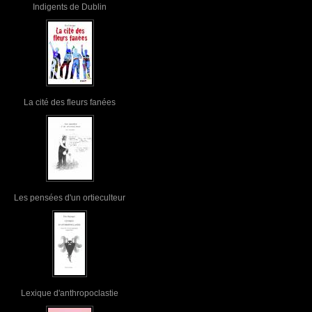
Indigents de Dublin
La cité des fleurs fanées
Les pensées d'un ortieculteur
Lexique d'anthropoclastie