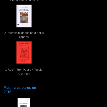
littérairement correct !
2 Poèmes mignons pour petits
capons
1 Rock'n'Roll Poetry / Poésie
rock'n'roll
Mes livres parus en
2015