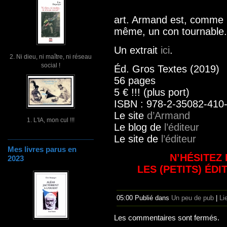
art. Armand est, comme il 
même, un con tournable. 
Un extrait
ici
.
2. Ni dieu, ni maître, ni réseau
social !
Éd. Gros Textes (2019)
56 pages
5 € !!! (plus port)
ISBN : 978-2-35082-410
Le site
d’Armand
1. L'IA, mon cul !!!
Le blog de
l’éditeur
Le site de
l’éditeur
Mes livres parus en
N’HÉSITEZ
2023
LES (PETITS) ÉD
05:00 Publié dans
Un peu de pub
|
Li
Les commentaires sont fermés.