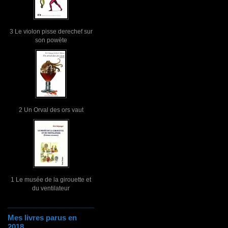
3 Le violon pisse derechef sur
son powète
2 Un Orval des ors vaut
1 Le musée de la girouette et
du ventilateur
Mes livres parus en
2018