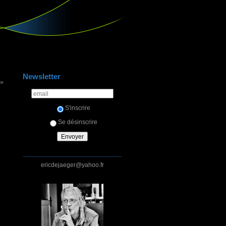
Newsletter
 »
S'inscrire
Se désinscrire
ericdejaeger@yahoo.fr