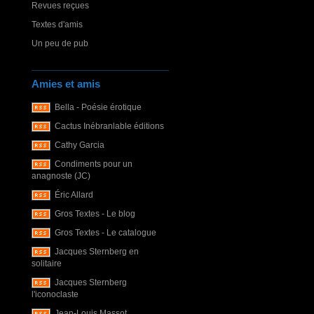
Revues reçues
Textes d'amis
Un peu de pub
Amies et amis
Bella - Poésie érotique
Cactus Inébranlable éditions
Cathy Garcia
Condiments pour un
anagnoste (JC)
Éric Allard
Gros Textes - Le blog
Gros Textes - Le catalogue
Jacques Sternberg en
solitaire
Jacques Sternberg
l'iconoclaste
Jean-Louis Massot