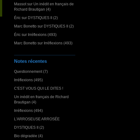
Massot
sur
Un inédit en français de
Richard Brautigan (4)
Éric
sur
DYSTIQUES II (2)
Marc Bonetto
sur
DYSTIQUES II (2)
Éric
sur
Irréflexions (493)
Marc Bonetto
sur
Irréflexions (493)
Notes récentes
Questionnement (7)
Irréflexions (495)
C'EST VOUS QUI LE DITES !
Un inédit en français de Richard
Brautigan (4)
Irréflexions (494)
L'ARROSEUSE ARROSÉE
DYSTIQUES II (2)
Bio dégradée (4)