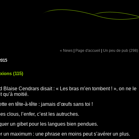
« News
|
Page d'accueil
|
Un peu de pub (298)
2015
exions (115)
 Blaise Cendrars disait : « Les bras m’en tombent ! », on ne le
t qu’à moitié.
te en tête-à-tête : jamais d’œufs sans toi !
es clous, l’enfer, c’est les autruches.
quer un gibet pour les langues bien pendues.
r un maximum : une phrase en moins peut s’avérer un plus.