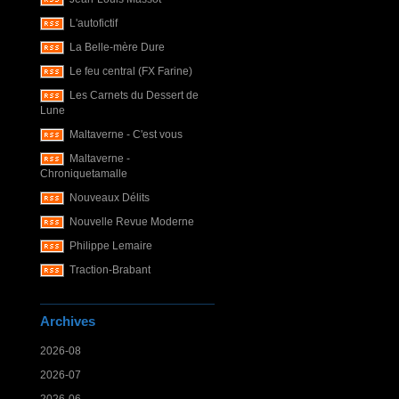
L'autofictif
La Belle-mère Dure
Le feu central (FX Farine)
Les Carnets du Dessert de
Lune
Maltaverne - C'est vous
Maltaverne -
Chroniquetamalle
Nouveaux Délits
Nouvelle Revue Moderne
Philippe Lemaire
Traction-Brabant
Archives
2026-08
2026-07
2026-06