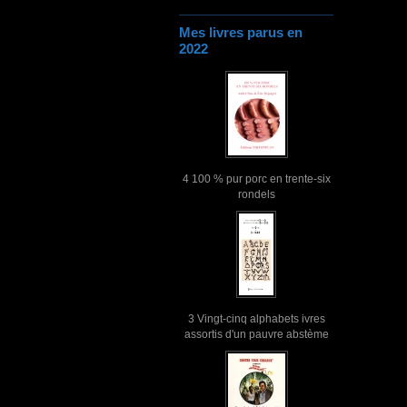
Mes livres parus en
2022
4 100 % pur porc en trente-six
rondels
3 Vingt-cinq alphabets ivres
assortis d'un pauvre abstème