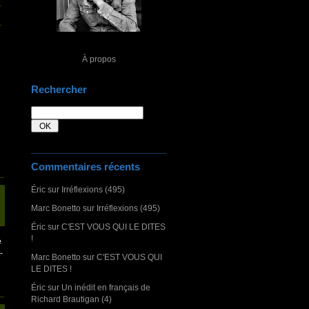
À propos
Rechercher
Commentaires récents
Éric
sur
Irréflexions (495)
Marc Bonetto
sur
Irréflexions (495)
Éric
sur
C'EST VOUS QUI LE DITES
!
e
-
Marc Bonetto
sur
C'EST VOUS QUI
LE DITES !
Éric
sur
Un inédit en français de
Richard Brautigan (4)