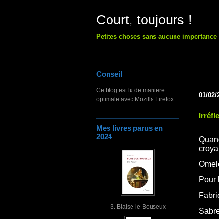
Court, toujours !
Petites choses sans aucune importance
Conseil
Ce blog est lu de manière
01/02/
optimale avec Mozilla Firefox.
Irréfl
Mes livres parus en
2024
Quand
croyai
Omelet
Pour l
Fabri
3. Blaise-le-Bouseux
Sabre