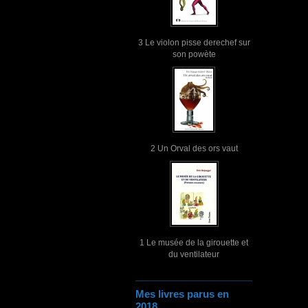
3 Le violon pisse derechef sur
son powète
2 Un Orval des ors vaut
1 Le musée de la girouette et
du ventilateur
Mes livres parus en
2018