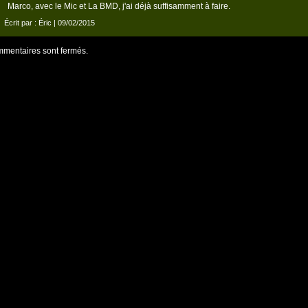
Marco, avec le Mic et La BMD, j'ai déjà suffisamment à faire.
Écrit par :
Éric
| 09/02/2015
mentaires sont fermés.