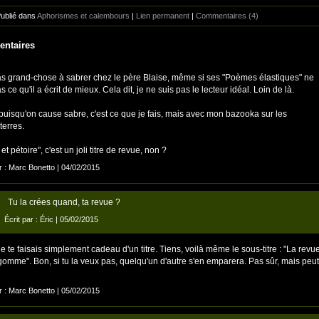
Publié dans
Aphorismes et calembours
|
Lien permanent
|
Commentaires (4)
ntaires
as grand-chose à sabrer chez le père Blaise, même si ses "Poèmes élastiques" ne
s ce qu'il a écrit de mieux. Cela dit, je ne suis pas le lecteur idéal. Loin de là.
 puisqu'on cause sabre, c'est ce que je fais, mais avec mon bazooka sur les
terres.
et pétoire", c'est un joli titre de revue, non ?
ar : Marc Bonetto | 04/02/2015
Tu la crées quand, ta revue ?
Écrit par :
Éric
| 05/02/2015
je te faisais simplement cadeau d'un titre. Tiens, voilà même le sous-titre : "La revu
gomme". Bon, si tu la veux pas, quelqu'un d'autre s'en emparera. Pas sûr, mais peut
ar : Marc Bonetto | 05/02/2015