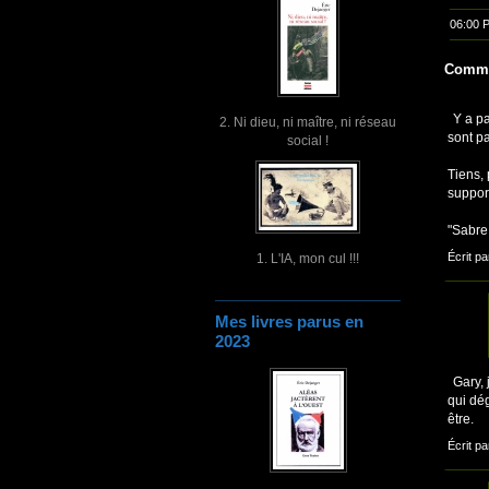
06:00 
Comme
Y a p
2. Ni dieu, ni maître, ni réseau
sont pa
social !
Tiens,
suppor
"Sabre 
Écrit p
1. L'IA, mon cul !!!
Mes livres parus en
2023
Gary, 
qui dé
être.
Écrit p