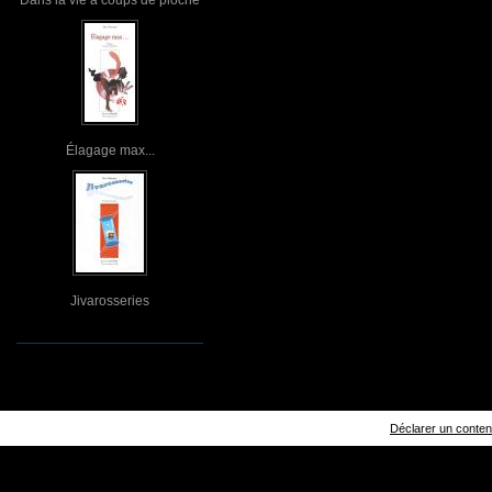
Élagage max...
Jivarosseries
Déclarer un contenu 