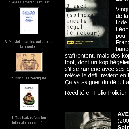
4. Aléas jactèrent à l'ouest
Vingt
de la
Inde
Léona
pour
Fran
3. Ma vieille tantine qui pue de
la gueule...
bande
s’affrontent, mais des k
foot, dont un kop hégélie
s’il se ramène avec ses 
relève le défi, revient e
2. Distiques zérotiques
Ça va saigner du début à 
Réédité en Folio Policier
AVE
1. Trashaïkus (version
(200
intégrale augmentée)
Spi