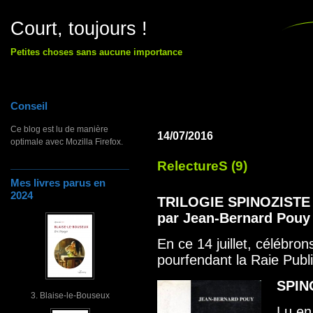
Court, toujours !
Petites choses sans aucune importance
Conseil
Ce blog est lu de manière
14/07/2016
optimale avec Mozilla Firefox.
RelectureS (9)
Mes livres parus en
2024
TRILOGIE SPINOZISTE
par Jean-Bernard Pouy
En ce 14 juillet, célébr
pourfendant la Raie Publ
SPIN
3. Blaise-le-Bouseux
Lu en