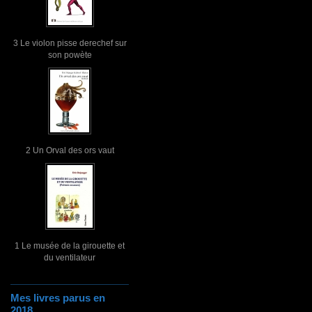
3 Le violon pisse derechef sur
son powète
2 Un Orval des ors vaut
1 Le musée de la girouette et
du ventilateur
Mes livres parus en
2018