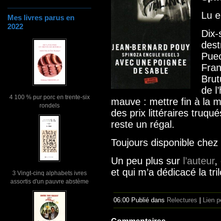
Lu 
Mes livres parus en
2022
Dix-
dest
Puec
Fran
Brut
de l
4 100 % pur porc en trente-six
mauve : mettre fin à la m
rondels
des prix littéraires truq
reste un régal.
Toujours disponible chez
Un peu plus sur
l’auteur
,
et qui m’a dédicacé la tril
3 Vingt-cinq alphabets ivres
assortis d'un pauvre abstème
06:00 Publié dans
Relectures
|
Lien 