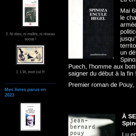
Mai 6
le ch
armée
politi
2. Ni dieu, ni maître, ni réseau
jusqu’
social !
territ
un dé
Spinoz
Puech, l’homme aux bott
1. L'IA, mon cul !!!
saigner du début à la fin 
Premier roman de Pouy, r
Mes livres parus en
2023
À SE
Spin
Lu e