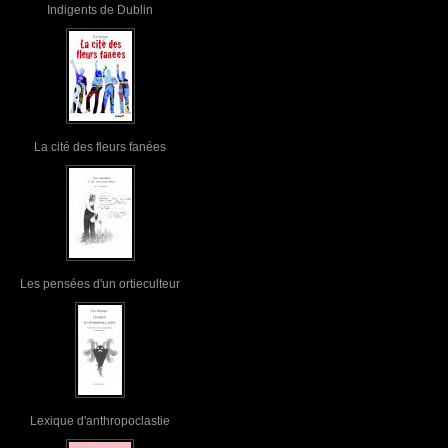
Indigents de Dublin
La cité des fleurs fanées
Les pensées d'un ortieculteur
Lexique d'anthropoclastie