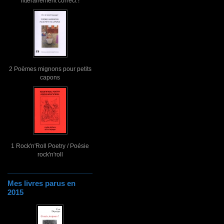
littérairement correct !
2 Poèmes mignons pour petits
capons
1 Rock'n'Roll Poetry / Poésie
rock'n'roll
Mes livres parus en
2015